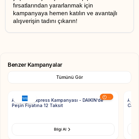
fırsatlarından yararlanmak için 
kampanyaya hemen katılın ve avantajlı 
alışverişin tadını çıkarın!
Benzer Kampanyalar
Tümünü Gör
Add to Favorite
...
American Express Kampanyası - DAIKIN’de
Amer
Peşin Fiyatına 12 Taksit
Car’d
Bilgi Al