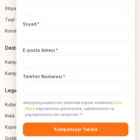
İhtiyaç Kredisi Hesapla
Taşıt Kredisi Hesapla
Soyad
*
Konut Kredisi Hesapla
Destek
E-posta Adresi
*
Kampanya Gönderme
Kampanyaya Katılma
Telefon Numarası
*
Legal
Kampanyaradar.com sitesinde kişisel verilerimin
Rıza
Kullanıcı Sözleşmesi
Metni
kapsamında işlenmesine, saklanmasına ve
paylaşılmasına izin veriyorum.
*
Kvkk Uyumluluk
Kişisel Veri İzni
Kampanyayı Yakala
Gizlilik Sözleşmesi