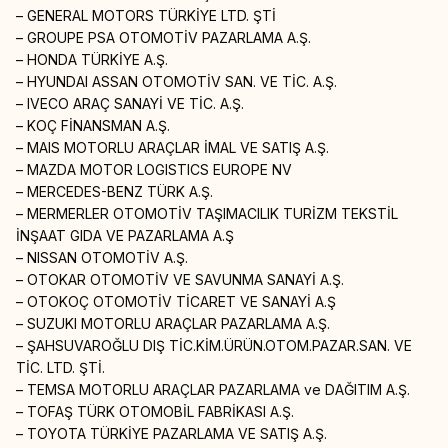
– GENERAL MOTORS TÜRKİYE LTD. ŞTİ
– GROUPE PSA OTOMOTİV PAZARLAMA A.Ş.
– HONDA TÜRKİYE A.Ş.
– HYUNDAI ASSAN OTOMOTİV SAN. VE TİC. A.Ş.
– IVECO ARAÇ SANAYİ VE TİC. A.Ş.
– KOÇ FİNANSMAN A.Ş.
– MAIS MOTORLU ARAÇLAR İMAL VE SATIŞ A.Ş.
– MAZDA MOTOR LOGISTICS EUROPE NV
– MERCEDES-BENZ TÜRK A.Ş.
– MERMERLER OTOMOTİV TAŞIMACILIK TURİZM TEKSTİL
İNŞAAT GIDA VE PAZARLAMA A.Ş
– NISSAN OTOMOTİV A.Ş.
– OTOKAR OTOMOTİV VE SAVUNMA SANAYİ A.Ş.
– OTOKOÇ OTOMOTİV TİCARET VE SANAYİ A.Ş
– SUZUKI MOTORLU ARAÇLAR PAZARLAMA A.Ş.
– ŞAHSUVAROĞLU DIŞ TİC.KİM.ÜRÜN.OTOM.PAZAR.SAN. VE
TİC. LTD. ŞTİ.
– TEMSA MOTORLU ARAÇLAR PAZARLAMA ve DAĞITIM A.Ş.
– TOFAŞ TÜRK OTOMOBİL FABRİKASI A.Ş.
– TOYOTA TÜRKİYE PAZARLAMA VE SATIŞ A.Ş.