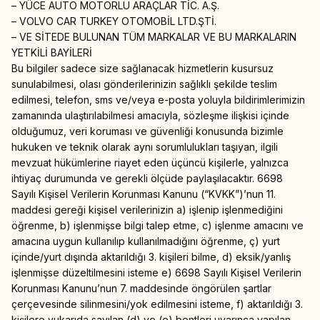
– YÜCE AUTO MOTORLU ARAÇLAR TİC. A.Ş.
– VOLVO CAR TURKEY OTOMOBİL LTD.ŞTİ.
– VE SİTEDE BULUNAN TÜM MARKALAR VE BU MARKALARIN
YETKİLİ BAYİLERİ
Bu bilgiler sadece size sağlanacak hizmetlerin kusursuz
sunulabilmesi, olası gönderilerinizin sağlıklı şekilde teslim
edilmesi, telefon, sms ve/veya e-posta yoluyla bildirimlerimizin
zamanında ulaştırılabilmesi amacıyla, sözleşme ilişkisi içinde
olduğumuz, veri koruması ve güvenliği konusunda bizimle
hukuken ve teknik olarak aynı sorumlulukları taşıyan, ilgili
mevzuat hükümlerine riayet eden üçüncü kişilerle, yalnızca
ihtiyaç durumunda ve gerekli ölçüde paylaşılacaktır. 6698
Sayılı Kişisel Verilerin Korunması Kanunu (“KVKK”)’nun 11.
maddesi gereği kişisel verilerinizin a) işlenip işlenmediğini
öğrenme, b) işlenmişse bilgi talep etme, c) işlenme amacını ve
amacına uygun kullanılıp kullanılmadığını öğrenme, ç) yurt
içinde/yurt dışında aktarıldığı 3. kişileri bilme, d) eksik/yanlış
işlenmişse düzeltilmesini isteme e) 6698 Sayılı Kişisel Verilerin
Korunması Kanunu’nun 7. maddesinde öngörülen şartlar
çerçevesinde silinmesini/yok edilmesini isteme, f) aktarıldığı 3.
kişilere yukarıda sayılan (d) ve (e) bentleri uyarınca yapılan