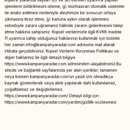
işlemlerin bildirilmesini isteme, g) münhasıran otomatik sistemler
ile analiz edilmesi nedeniyle aleyhinize bir sonucun ortaya
çıkmasına itiraz etme, ğ) kanuna aykırı olarak işlenmesi
sebebiyle zarara uğramanız hâlinde zararın giderilmesini talep
etme hakkına sahipsiniz. Kişisel verilerinizle ilgili KVKK madde
11 uyarınca sahip olduğunuz haklarınızı kullanmak için bizimle
her zaman
info@kampanyaradar.com
adresine mail atarak
irtibata geçebilirsiniz. Kişisel Verilerin Korunması Politikası ve
diğer haklarınız ile ilgili detaylı bilgiye
https://www.kampanyaradar.com adresinden ulaşabilirsiniz.Bu
sitede ve bağlantılı sayfalarında yer alan içerikler; tamamen
veya kısmen kampanyaradar.com’un yazılı izni olmadıkça
kaynak gösterilerek veya alıntı yapılarak dahi kullanılamaz,
çoğaltılamaz ve değiştirilemez.
https://www.kampanyaradar.com/ Detaylı bilgi için :
https://www.kampanyaradar.com/yardim/gizlilik-sozlesmesi