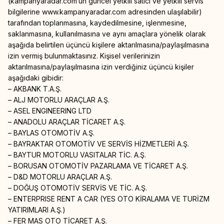
(kampanyaradar.com’un güncel yetkili satıcı ve yetkili servis
bilgilerine www.kampanyaradar.com adresinden ulaşılabilir)
tarafından toplanmasına, kaydedilmesine, işlenmesine,
saklanmasına, kullanılmasına ve aynı amaçlara yönelik olarak
aşağıda belirtilen üçüncü kişilere aktarılmasına/paylaşılmasına
izin vermiş bulunmaktasınız. Kişisel verilerinizin
aktarılmasına/paylaşılmasına izin verdiğiniz üçüncü kişiler
aşağıdaki gibidir:
– AKBANK T.A.Ş.
– ALJ MOTORLU ARAÇLAR A.Ş.
– ASEL ENGINEERING LTD
– ANADOLU ARAÇLAR TİCARET A.Ş.
– BAYLAS OTOMOTİV A.Ş.
– BAYRAKTAR OTOMOTİV VE SERVİS HİZMETLERİ A.Ş.
– BAYTUR MOTORLU VASITALAR TİC. A.Ş.
– BORUSAN OTOMOTİV PAZARLAMA VE TİCARET A.Ş.
– D&D MOTORLU ARAÇLAR A.Ş.
– DOĞUŞ OTOMOTİV SERVİS VE TİC. A.Ş.
– ENTERPRISE RENT A CAR (YES OTO KİRALAMA VE TURİZM
YATIRIMLARI A.Ş.)
– FER MAS OTO TİCARET A.Ş.