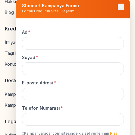
Hakkımızda
Standart Kampanya Formu
Formu Doldurun Size Ulaşalım
Blog
Kredi Hesapla
Ad
*
İhtiyaç Kredisi Hesapla
Taşıt Kredisi Hesapla
Soyad
*
Konut Kredisi Hesapla
Destek
E-posta Adresi
*
Kampanya Gönderme
Kampanyaya Katılma
Telefon Numarası
*
Legal
Kampanyaradar.com sitesinde kişisel verilerimin
Rıza