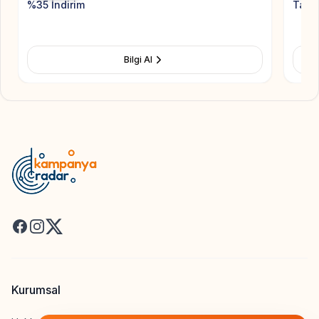
%35 İndirim
Taksi
Bilgi Al
Facebook
Instagram
X
Kurumsal