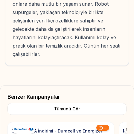
onlara daha mutlu bir yaşam sunar. Robot
süpürgeler, yaklaşan teknolojiyle birlikte
geliştirilen yenilikçi özelliklere sahiptir ve
gelecekte daha da geliştirilerek insanların
hayatlarını kolaylaştıracak. Kullanımı kolay ve
pratik olan bir temizlik aracıdır. Günün her saati
çalışabilirler.
Benzer Kampanyalar
Tümünü Gör
Add to Favorite
...
CarrefourSA İndirimi - Duracell ve Energizer
Pierr