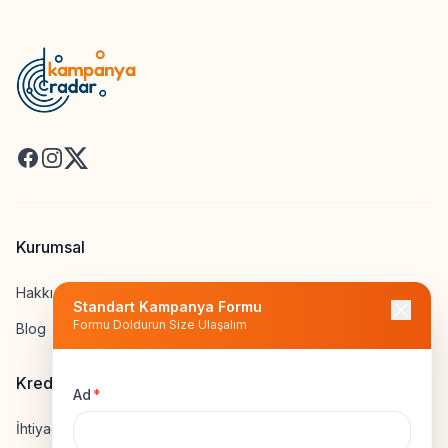
Facebook
Instagram
X
Kurumsal
Hakkımızda
Standart Kampanya Formu
Formu Doldurun Size Ulaşalım
Blog
Kredi Hesapla
Ad
*
İhtiyaç Kredisi Hesapla