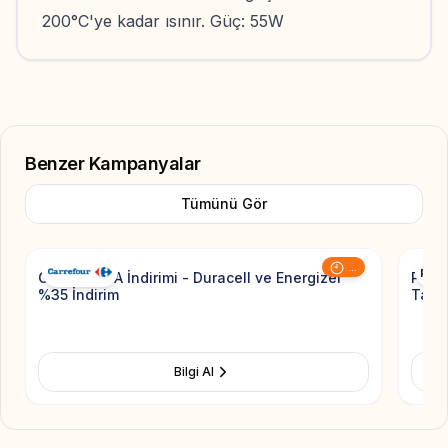
200°C'ye kadar ısınır. Güç: 55W
Benzer Kampanyalar
Tümünü Gör
Add to Favorite
...
CarrefourSA İndirimi - Duracell ve Energizer
Pierr
%35 İndirim
Taksi
Bilgi Al