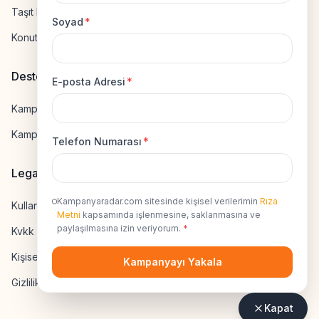
Taşıt Kredisi Hesapla
Soyad
*
Konut Kredisi Hesapla
Destek
E-posta Adresi
*
Kampanya Gönderme
Kampanyaya Katılma
Telefon Numarası
*
Legal
Kampanyaradar.com sitesinde kişisel verilerimin
Rıza
Kullanıcı Sözleşmesi
Metni
kapsamında işlenmesine, saklanmasına ve
paylaşılmasına izin veriyorum.
*
Kvkk Uyumluluk
Kişisel Veri İzni
Kampanyayı Yakala
Gizlilik Sözleşmesi
Kapat