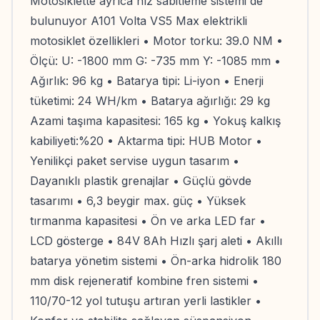
Motosiklette ayrıca hız sabitleme sistemi de
bulunuyor A101 Volta VS5 Max elektrikli
motosiklet özellikleri • Motor torku: 39.0 NM •
Ölçü: U: -1800 mm G: -735 mm Y: -1085 mm •
Ağırlık: 96 kg • Batarya tipi: Li-iyon • Enerji
tüketimi: 24 WH/km • Batarya ağırlığı: 29 kg
Azami taşıma kapasitesi: 165 kg • Yokuş kalkış
kabiliyeti:%20 • Aktarma tipi: HUB Motor •
Yenilikçi paket servise uygun tasarım •
Dayanıklı plastik grenajlar • Güçlü gövde
tasarımı • 6,3 beygir max. güç • Yüksek
tırmanma kapasitesi • Ön ve arka LED far •
LCD gösterge • 84V 8Ah Hızlı şarj aleti • Akıllı
batarya yönetim sistemi • Ön-arka hidrolik 180
mm disk rejeneratif kombine fren sistemi •
110/70-12 yol tutuşu artıran yerli lastikler •