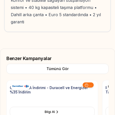
Konfor ve stabilite sağlayan süspansiyon
sistemi • 40 kg kapasiteli taşıma platformu •
Dahill arka çanta • Euro 5 standardında • 2 yıl
garanti
Benzer Kampanyalar
Tümünü Gör
Add to Favorite
...
CarrefourSA İndirimi - Duracell ve Energizer
Pierr
%35 İndirim
Taksi
Bilgi Al