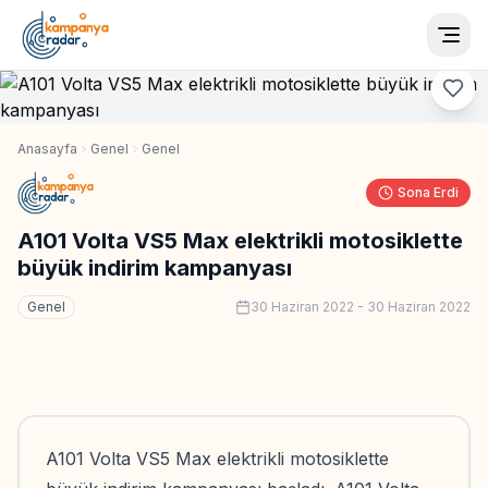
Togg
Anasayfa
Genel
Genel
Sona Erdi
A101 Volta VS5 Max elektrikli motosiklette
büyük indirim kampanyası
Genel
30 Haziran 2022
-
30 Haziran 2022
A101 Volta VS5 Max elektrikli motosiklette