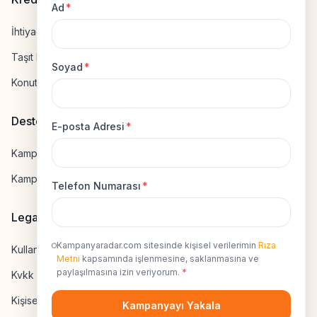
Ad
*
İhtiyaç Kredisi Hesapla
Taşıt Kredisi Hesapla
Soyad
*
Konut Kredisi Hesapla
Destek
E-posta Adresi
*
Kampanya Gönderme
Kampanyaya Katılma
Telefon Numarası
*
Legal
Kampanyaradar.com sitesinde kişisel verilerimin
Rıza
Kullanıcı Sözleşmesi
Metni
kapsamında işlenmesine, saklanmasına ve
paylaşılmasına izin veriyorum.
*
Kvkk Uyumluluk
Kişisel Veri İzni
Kampanyayı Yakala