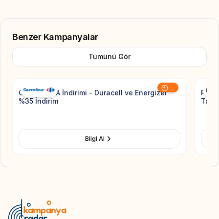
Benzer Kampanyalar
Tümünü Gör
Add to Favorite
...
CarrefourSA İndirimi - Duracell ve Energizer
Pierr
%35 İndirim
Taksi
Bilgi Al