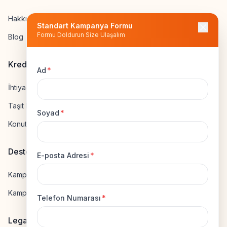
Hakkımızda
Standart Kampanya Formu
Formu Doldurun Size Ulaşalım
Blog
Kredi Hesapla
Ad
*
İhtiyaç Kredisi Hesapla
Taşıt Kredisi Hesapla
Soyad
*
Konut Kredisi Hesapla
Destek
E-posta Adresi
*
Kampanya Gönderme
Kampanyaya Katılma
Telefon Numarası
*
Legal