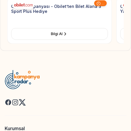
...
Obilet Kampanyası - Obilet’ten Bilet Alana S
Obil
Sport Plus Hediye
Yapan
Bilgi Al
Facebook
Instagram
X
Kurumsal