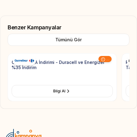
Benzer Kampanyalar
Tümünü Gör
Add to Favorite
...
CarrefourSA İndirimi - Duracell ve Energizer
Pierr
%35 İndirim
Taksi
Bilgi Al