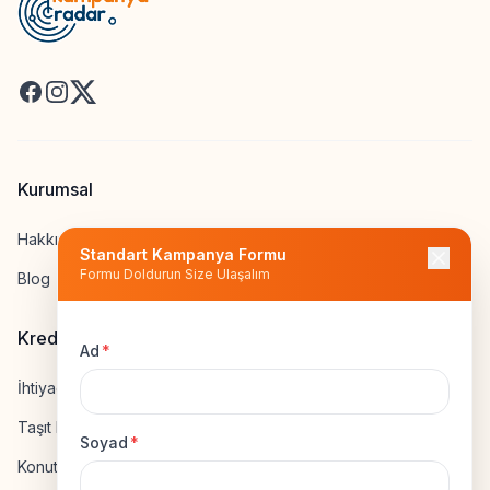
Facebook
Instagram
X
Kurumsal
Hakkımızda
Standart Kampanya Formu
Formu Doldurun Size Ulaşalım
Blog
Kredi Hesapla
Ad
*
İhtiyaç Kredisi Hesapla
Taşıt Kredisi Hesapla
Soyad
*
Konut Kredisi Hesapla