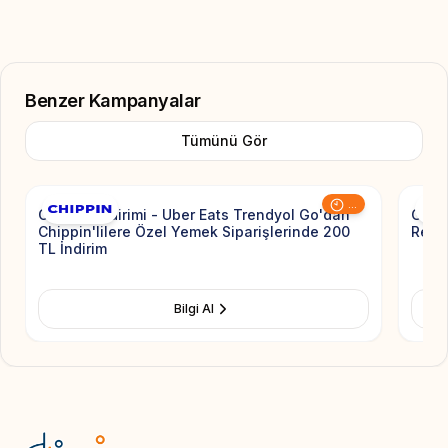
Benzer Kampanyalar
Tümünü Gör
Add to Favorite
...
Chippin İndirimi - Uber Eats Trendyol Go'dan
Getir
Chippin'lilere Özel Yemek Siparişlerinde 200
Resto
TL İndirim
Bilgi Al