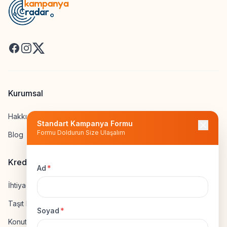
Facebook
Instagram
X
Kurumsal
Hakkımızda
Standart Kampanya Formu
Formu Doldurun Size Ulaşalım
Blog
Kredi Hesapla
Ad
*
İhtiyaç Kredisi Hesapla
Taşıt Kredisi Hesapla
Soyad
*
Konut Kredisi Hesapla