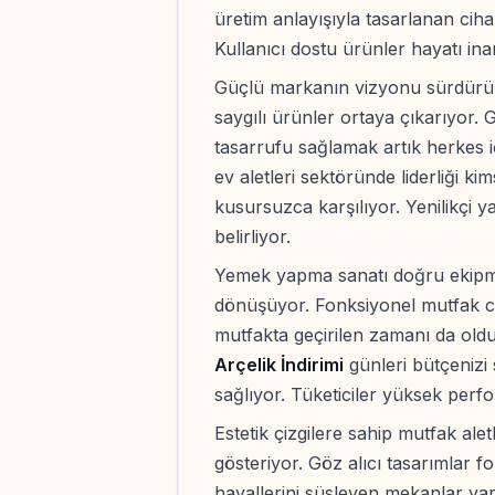
üretim anlayışıyla tasarlanan ciha
Kullanıcı dostu ürünler hayatı ina
Güçlü markanın vizyonu sürdürüle
saygılı ürünler ortaya çıkarıyor. G
tasarrufu sağlamak artık herkes i
ev aletleri sektöründe liderliği ki
kusursuzca karşılıyor. Yenilikçi ya
belirliyor.
Yemek yapma sanatı doğru ekipma
dönüşüyor. Fonksiyonel mutfak cih
mutfakta geçirilen zamanı da olduk
Arçelik İndirimi
günleri bütçenizi
sağlıyor. Tüketiciler yüksek perf
Estetik çizgilere sahip mutfak al
gösteriyor. Göz alıcı tasarımlar fo
hayallerini süsleyen mekanlar yarat