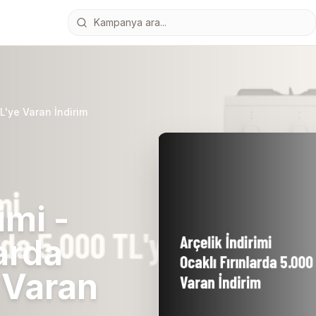
TL'ye Varan İndirim
imi -
larda
 Varan