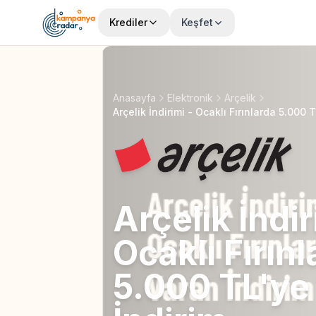
Krediler
Keşfet
Anasayfa
Elektronik
Arçelik
Arçelik İndirimi - Ocaklı Fırınlarda 5.000 
Arçelik İndir
Ocaklı Fırın
5.000 TL'ye