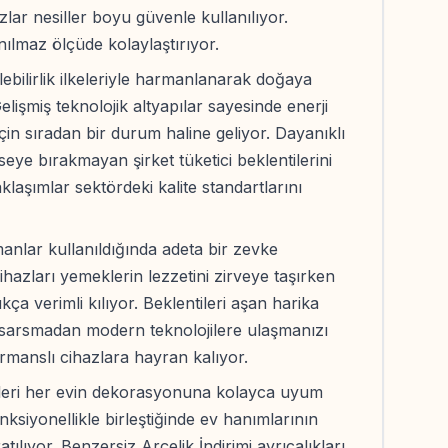
zlar nesiller boyu güvenle kullanılıyor.
nılmaz ölçüde kolaylaştırıyor.
bilirlik ilkeleriyle harmanlanarak doğaya
elişmiş teknolojik altyapılar sayesinde enerji
çin sıradan bir durum haline geliyor. Dayanıklı
mseye bırakmayan şirket tüketici beklentilerini
klaşımlar sektördeki kalite standartlarını
nlar kullanıldığında adeta bir zevke
azları yemeklerin lezzetini zirveye taşırken
ça verimli kılıyor. Beklentileri aşan harika
 sarsmadan modern teknolojilere ulaşmanızı
ormanslı cihazlara hayran kalıyor.
etleri her evin dekorasyonuna kolayca uyum
nksiyonellikle birleştiğinde ev hanımlarının
ılıyor. Benzersiz Arçelik İndirimi ayrıcalıkları