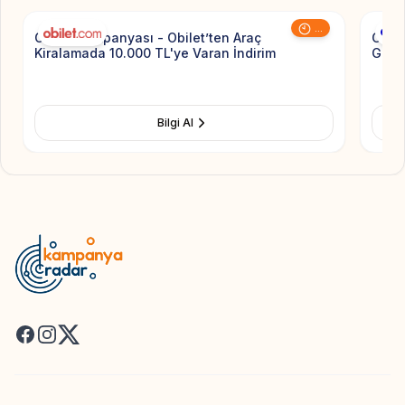
...
Obilet Kampanyası - Obilet’ten Araç
Chipp
Kiralamada 10.000 TL'ye Varan İndirim
Geçer
Bilgi Al
Facebook
Instagram
X