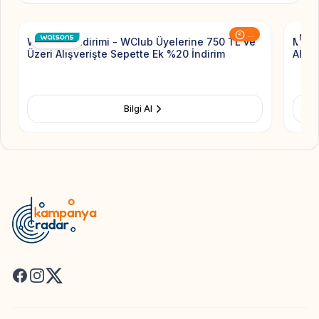
...
Watsons İndirimi - WClub Üyelerine 750 TL ve
MAC 
Üzeri Alışverişte Sepette Ek %20 İndirim
Alışv
Bilgi Al
Facebook
Instagram
X