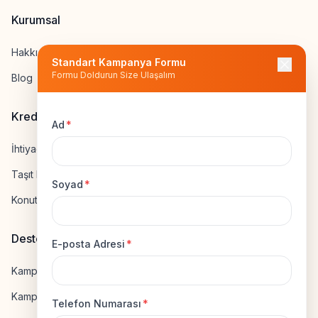
Kurumsal
Hakkımızda
Standart Kampanya Formu
Formu Doldurun Size Ulaşalım
Blog
Kredi Hesapla
Ad
*
İhtiyaç Kredisi Hesapla
Taşıt Kredisi Hesapla
Soyad
*
Konut Kredisi Hesapla
Destek
E-posta Adresi
*
Kampanya Gönderme
Kampanyaya Katılma
Telefon Numarası
*