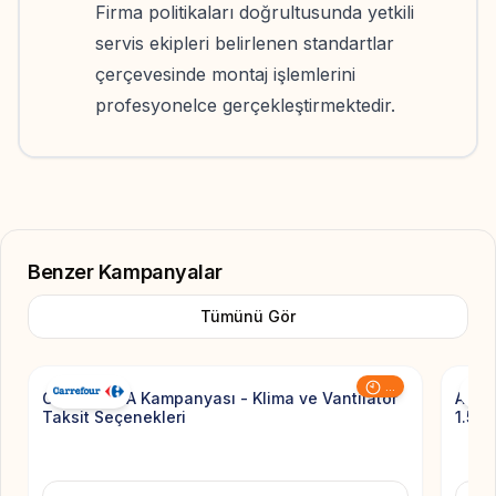
Firma politikaları doğrultusunda yetkili
servis ekipleri belirlenen standartlar
çerçevesinde montaj işlemlerini
profesyonelce gerçekleştirmektedir.
Benzer Kampanyalar
Tümünü Gör
Add to Favorite
...
CarrefourSA Kampanyası - Klima ve Vantilatör
Arçel
Taksit Seçenekleri
1.500