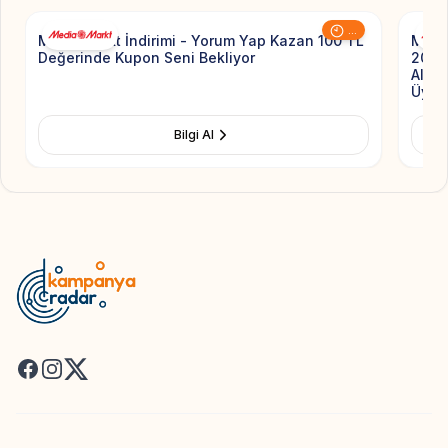
...
Mediamarkt İndirimi - Yorum Yap Kazan 100 TL
Media
Değerinde Kupon Seni Bekliyor
20.0
Alışv
Üyeli
Bilgi Al
Facebook
Instagram
X