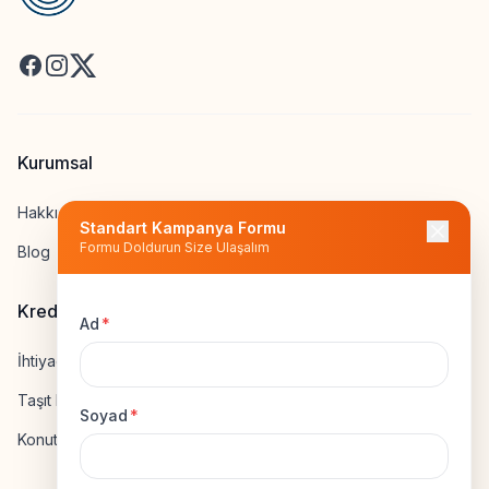
Facebook
Instagram
X
Kurumsal
Hakkımızda
Standart Kampanya Formu
Formu Doldurun Size Ulaşalım
Blog
Kredi Hesapla
Ad
*
İhtiyaç Kredisi Hesapla
Taşıt Kredisi Hesapla
Soyad
*
Konut Kredisi Hesapla