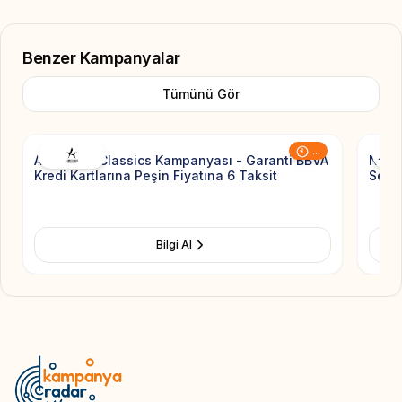
Benzer Kampanyalar
Tümünü Gör
Add to Favorite
...
Altınyıldız Classics Kampanyası - Garanti BBVA
Nauti
Kredi Kartlarına Peşin Fiyatına 6 Taksit
Sezon
Bilgi Al