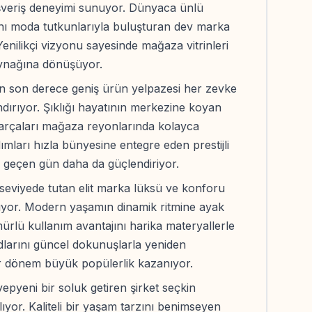
ışveriş deneyimi sunuyor. Dünyaca ünlü
ını moda tutkunlarıyla buluşturan dev marka
enilikçi vizyonu sayesinde mağaza vitrinleri
aynağına dönüşüyor.
 son derece geniş ürün yelpazesi her zevke
ındırıyor. Şıklığı hayatının merkezine koyan
 parçaları mağaza reyonlarında kolayca
dımları hızla bünyesine entegre eden prestijli
geçen gün daha da güçlendiriyor.
seviyede tutan elit marka lüksü ve konforu
ıyor. Modern yaşamın dinamik ritmine ayak
rlü kullanım avantajını harika materyallerle
dlarını güncel dokunuşlarla yeniden
r dönem büyük popülerlik kazanıyor.
epyeni bir soluk getiren şirket seçkin
ılıyor. Kaliteli bir yaşam tarzını benimseyen