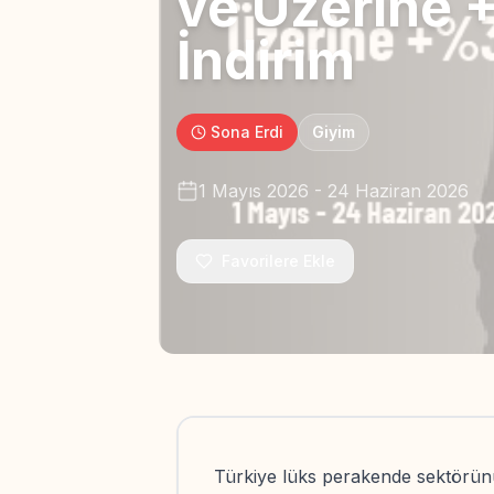
ve Üzerine
İndirim
Sona Erdi
Giyim
1 Mayıs 2026
-
24 Haziran 2026
Favorilere Ekle
Türkiye lüks perakende sektörünü