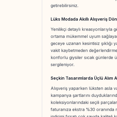
getirebilirsiniz.
Lüks Modada Akıllı Alışveriş Dö
Yenilikçi detaylı kreasyonlarıyla g
ortama mükemmel uyum sağlayan
geceye uzanan kesintisiz şıklığı 
vakit kaybetmeden değerlendirmek
konforlu giysiler sıcak günlerde 
sergileniyor.
Seçkin Tasarımlarda Üçlü Alım A
Alışveriş yaparken lüksten asla v
kampanya şartlarını duyduklarında
koleksiyonlarındaki seçili parçal
faturanıza ekstra %30 oranında n
indirimi fırsatı çok sayıda kaliteli