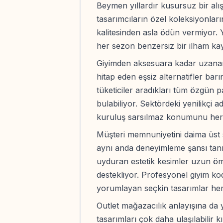
Beymen yıllardır kusursuz bir al
tasarımcıların özel koleksiyonlar
kalitesinden asla ödün vermiyor. Y
her sezon benzersiz bir ilham k
Giyimden aksesuara kadar uzanan
hitap eden eşsiz alternatifler bar
tüketiciler aradıkları tüm özgün
bulabiliyor. Sektördeki yenilikçi a
kuruluş sarsılmaz konumunu her 
Müşteri memnuniyetini daima üst 
aynı anda deneyimleme şansı tan
uyduran estetik kesimler uzun ömü
destekliyor. Profesyonel giyim ko
yorumlayan seçkin tasarımlar he
Outlet mağazacılık anlayışına da y
tasarımları çok daha ulaşılabilir k