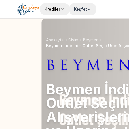
Krediler
Keşfet
Anasayfa
Giyim
Beymen
Beymen İndi
Outlet Seçil
Alışverişler