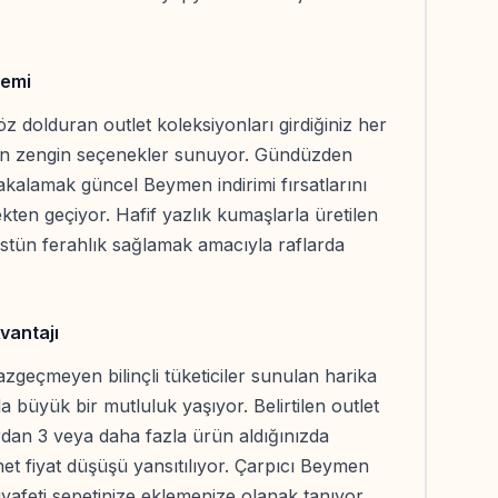
nemi
öz dolduran outlet koleksiyonları girdiğiniz her
 zengin seçenekler sunuyor. Gündüzden
yakalamak güncel Beymen indirimi fırsatlarını
ten geçiyor. Hafif yazlık kumaşlarla üretilen
üstün ferahlık sağlamak amacıyla raflarda
vantajı
azgeçmeyen bilinçli tüketiciler sunulan harika
 büyük bir mutluluk yaşıyor. Belirtilen outlet
ardan 3 veya daha fazla ürün aldığınızda
et fiyat düşüşü yansıtılıyor. Çarpıcı Beymen
 kıyafeti sepetinize eklemenize olanak tanıyor.