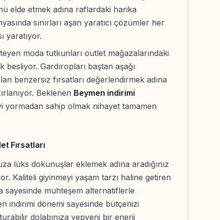
ü elde etmek adına raflardaki harika
nyasında sınırları aşan yaratıcı çözümler her
ı yaratıyor.
isteyen moda tutkunları outlet mağazalarındaki
k besliyor. Gardıropları baştan aşağı
ulan benzersiz fırsatları değerlendirmek adına
ırlanıyor. Beklenen
Beymen indirimi
eyi yormadan sahip olmak nihayet tamamen
et Fırsatları
uza lüks dokunuşlar eklemek adına aradığınız
yor. Kaliteli giyinmeyi yaşam tarzı haline getiren
a sayesinde muhteşem alternatiflerle
n indirimi dönemi sayesinde bütçenizi
rabilir dolabınıza yepyeni bir enerji