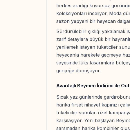
herkes aradığı kusursuz görünüm
koleksiyonları inceliyor. Moda dü
sezon yepyeni bir heyecan dalgas
Sürdürülebilir şıklığı yakalamak 
zarif detaylara büyük bir hayranlı
yenilemek isteyen tüketiciler sun
heyecanla harekete geçmeye haz
sayesinde lüks tasarımlara bütç
gerçeğe dönüşüyor.
Avantajlı Beymen İndirimi ile Outl
Sıcak yaz günlerinde gardırobun
harika fırsat nihayet kapınızı çalı
tüketiciler sunulan özel kampany
karşılaşıyor. Yeni başlayan Beyme
sarsmadan harika kombinler oluştu