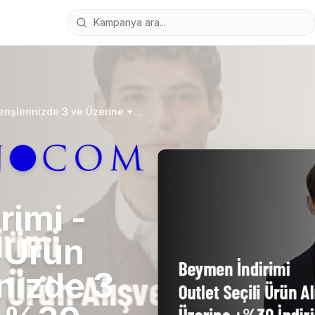
Beymen İndirimi - Outlet Seçili Ürün Alışverişlerinizde 3 ve Üzerine +%30 İndirim
rimi -
i Ürün
inizde 3