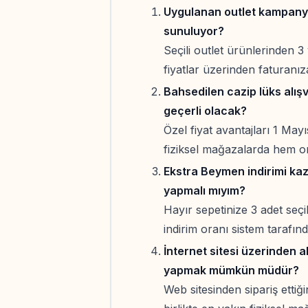
Uygulanan outlet kampanyas
sunuluyor?
Seçili outlet ürünlerinden 3
fiyatlar üzerinden faturanı
Bahsedilen cazip lüks alış
geçerli olacak?
Özel fiyat avantajları 1 May
fiziksel mağazalarda hem onl
Ekstra Beymen indirimi ka
yapmalı mıyım?
Hayır sepetinize 3 adet seçi
indirim oranı sistem tarafı
İnternet sitesi üzerinden a
yapmak mümkün müdür?
Web sitesinden sipariş ettiğ