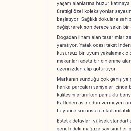
yaşam alanlarına huzur katmaya d
ürettiği özel koleksiyonlar sayes
başlatıyor. Sağlıklı dokulara sah
değiştirerek son derece sakin bir
Doğadan ilham alan tasarımlar zarif
yaratıyor. Yatak odası tekstilind
kusursuz bir uyum yakalamak oldu
mekanları adeta bir dinlenme al
üzerinizden alıp götürüyor.
Markanın sunduğu çok geniş yel
harika parçaları saniyeler içinde
kalitesini artırırken pamuklu ban
Kaliteden asla ödün vermeyen üret
boyunca sorunsuzca kullanılabilm
Estetik detayları yüksek standartla
genelindeki mağaza sayısını her ge