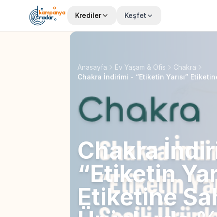
Krediler
Keşfet
Anasayfa
Ev Yaşam & Ofis
Chakra
Chakra İndir
“Etiketin Yar
Etiketine Sa