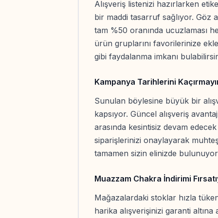
Alışveriş listenizi hazırlarken et
bir maddi tasarruf sağlıyor. Göz a
tam %50 oranında ucuzlaması herk
ürün gruplarını favorilerinize ekl
gibi faydalanma imkanı bulabilirsin
Kampanya Tarihlerini Kaçırmayı
Sunulan böylesine büyük bir alışver
kapsıyor. Güncel alışveriş avanta
arasında kesintisiz devam edecek
siparişlerinizi onaylayarak muht
tamamen sizin elinizde bulunuyor
Muazzam Chakra İndirimi Fırsatı
Mağazalardaki stoklar hızla tük
harika alışverişinizi garanti altına 