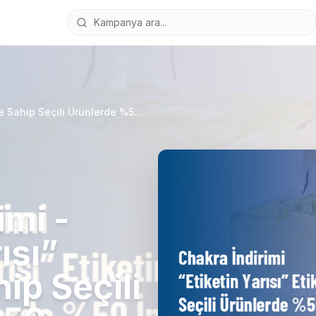
Chakra İndirimi - “Etiketin Yarısı” Etiketine Sahip Seçili Ürünlerde %50 İndirim
imi -
ısı”
hip Seçili