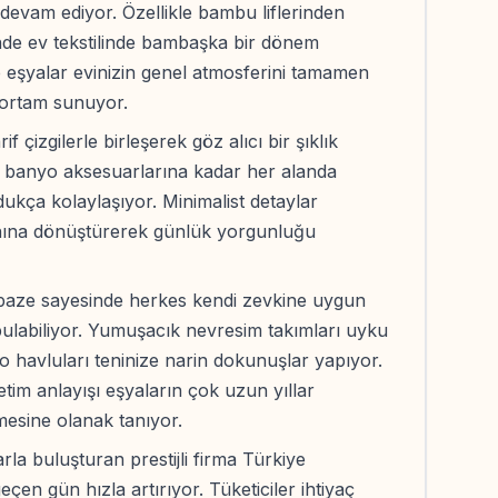
evam ediyor. Özellikle bambu liflerinden
inde ev tekstilinde bambaşka bir dönem
ip eşyalar evinizin genel atmosferini tamamen
 ortam sunuyor.
 çizgilerle birleşerek göz alıcı bir şıklık
en banyo aksesuarlarına kadar her alanda
kça kolaylaşıyor. Minimalist detaylar
anına dönüştürerek günlük yorgunluğu
paze sayesinde herkes kendi zevkine uygun
 bulabiliyor. Yumuşacık nevresim takımları uyku
yo havluları teninize narin dokunuşlar yapıyor.
im anlayışı eşyaların çok uzun yıllar
esine olanak tanıyor.
rla buluşturan prestijli firma Türkiye
çen gün hızla artırıyor. Tüketiciler ihtiyaç