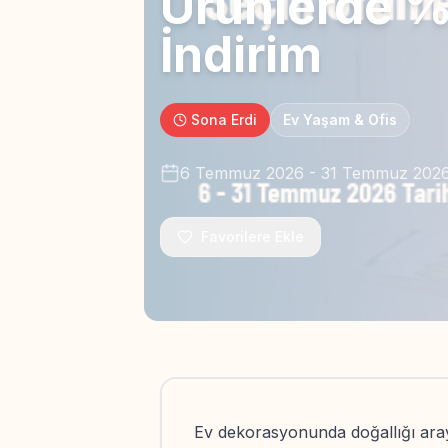
Ürünlerde 
İndirim
Sona Erdi
Ev Yaşam & Ofis
6 Temmuz 2026
-
31 Temmuz 202
Favorilere Ekle
Ev dekorasyonunda doğallığı ara