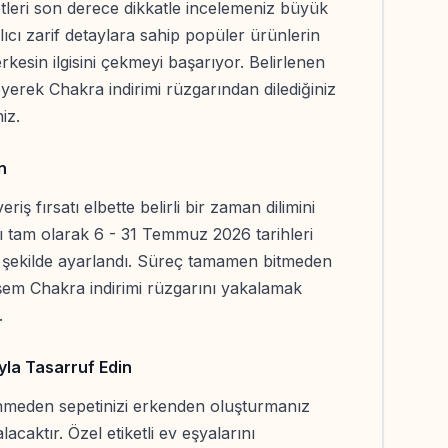
iketleri son derece dikkatle incelemeniz büyük
lıcı zarif detaylara sahip popüler ürünlerin
esin ilgisini çekmeyi başarıyor. Belirlenen
eyerek Chakra indirimi rüzgarından dilediğiniz
iz.
n
iş fırsatı elbette belirli bir zaman dilimini
jı tam olarak 6 - 31 Temmuz 2026 tarihleri
 şekilde ayarlandı. Süreç tamamen bitmeden
eşem Chakra indirimi rüzgarını yakalamak
.
yla Tasarruf Edin
enmeden sepetinizi erkenden oluşturmanız
alacaktır. Özel etiketli ev eşyalarını