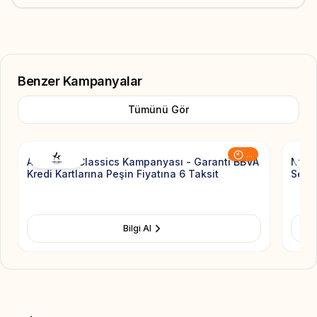
Benzer Kampanyalar
Tümünü Gör
Add to Favorite
...
Altınyıldız Classics Kampanyası - Garanti BBVA
Nauti
Kredi Kartlarına Peşin Fiyatına 6 Taksit
Sezon
Bilgi Al