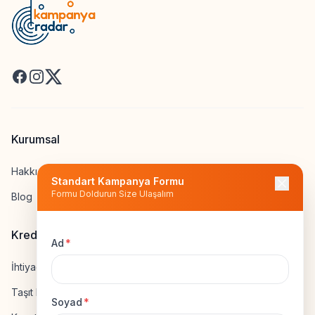
Facebook
Instagram
X
Kurumsal
Hakkımızda
Standart Kampanya Formu
Formu Doldurun Size Ulaşalım
Blog
Kredi Hesapla
Ad
*
İhtiyaç Kredisi Hesapla
Taşıt Kredisi Hesapla
Soyad
*