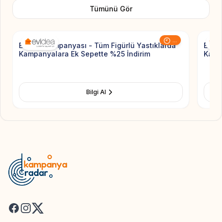
Tümünü Gör
Add to Favorite
...
Evidea Kampanyası - Tüm Figürlü Yastıklarda
Evide
Kampanyalara Ek Sepette %25 İndirim
Kamp
Bilgi Al
Facebook
Instagram
X