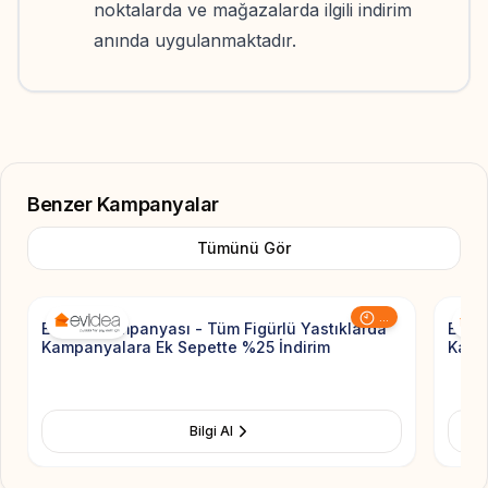
noktalarda ve mağazalarda ilgili indirim
anında uygulanmaktadır.
Benzer Kampanyalar
Tümünü Gör
Add to Favorite
...
Evidea Kampanyası - Tüm Figürlü Yastıklarda
Evide
Kampanyalara Ek Sepette %25 İndirim
Kamp
Bilgi Al