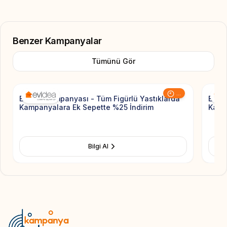
Benzer Kampanyalar
Tümünü Gör
Add to Favorite
...
Evidea Kampanyası - Tüm Figürlü Yastıklarda
Evide
Kampanyalara Ek Sepette %25 İndirim
Kamp
Bilgi Al