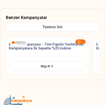
Benzer Kampanyalar
Tümünü Gör
Add to Favorite
...
Evidea Kampanyası - Tüm Figürlü Yastıklarda
Evide
Kampanyalara Ek Sepette %25 İndirim
Kamp
Bilgi Al