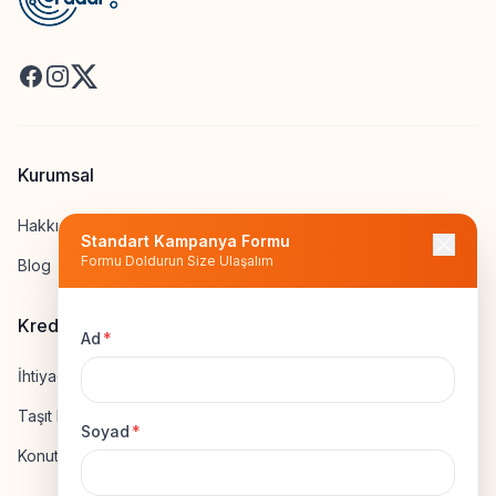
Facebook
Instagram
X
Kurumsal
Hakkımızda
Standart Kampanya Formu
Formu Doldurun Size Ulaşalım
Blog
Kredi Hesapla
Ad
*
İhtiyaç Kredisi Hesapla
Taşıt Kredisi Hesapla
Soyad
*
Konut Kredisi Hesapla