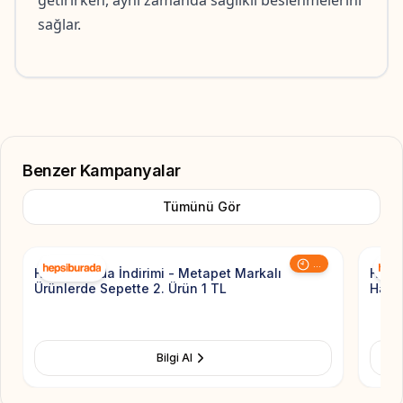
getirirken, aynı zamanda sağlıklı beslenmelerini 
sağlar.
Benzer Kampanyalar
Tümünü Gör
Add to Favorite
...
Hepsiburada İndirimi - Metapet Markalı
Hepsi
Ürünlerde Sepette 2. Ürün 1 TL
Hayva
Bilgi Al