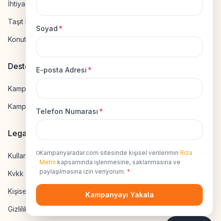
İhtiyaç Kredisi Hesapla
Taşıt Kredisi Hesapla
Soyad
*
Konut Kredisi Hesapla
Destek
E-posta Adresi
*
Kampanya Gönderme
Kampanyaya Katılma
Telefon Numarası
*
Legal
Kampanyaradar.com sitesinde kişisel verilerimin
Rıza
Kullanıcı Sözleşmesi
Metni
kapsamında işlenmesine, saklanmasına ve
paylaşılmasına izin veriyorum.
*
Kvkk Uyumluluk
Kişisel Veri İzni
Kampanyayı Yakala
Gizlilik Sözleşmesi