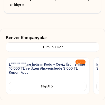
ediliyor.
Benzer Kampanyalar
Tümünü Gör
Add to Favorite
...
English Home İndirim Kodu - Çeyiz Ürünlerinde
Media
10.000 TL ve Üzeri Alışverişlerde 3.000 TL
Sepet
Kupon Kodu
Bilgi Al