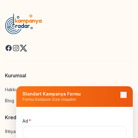
Facebook
Instagram
X
Kurumsal
Hakkımızda
Standart Kampanya Formu
Formu Doldurun Size Ulaşalım
Blog
Kredi Hesapla
Ad
*
İhtiyaç Kredisi Hesapla