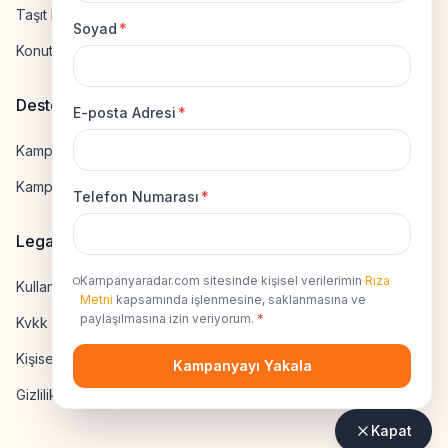
Taşıt Kredisi Hesapla
Soyad
*
Konut Kredisi Hesapla
Destek
E-posta Adresi
*
Kampanya Gönderme
Kampanyaya Katılma
Telefon Numarası
*
Legal
Kampanyaradar.com sitesinde kişisel verilerimin
Rıza
Kullanıcı Sözleşmesi
Metni
kapsamında işlenmesine, saklanmasına ve
paylaşılmasına izin veriyorum.
*
Kvkk Uyumluluk
Kişisel Veri İzni
Kampanyayı Yakala
Gizlilik Sözleşmesi
Kapat