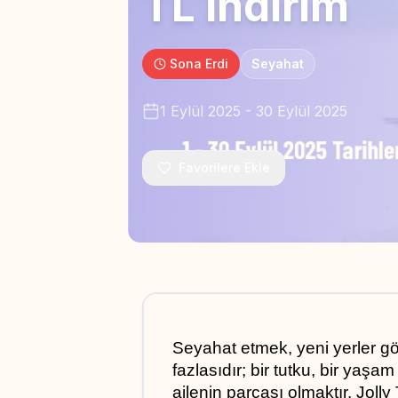
TL İndirim
Sona Erdi
Seyahat
1 Eylül 2025
-
30 Eylül 2025
Favorilere Ekle
Seyahat etmek, yeni yerler g
fazlasıdır; bir tutku, bir yaşa
ailenin parçası olmaktır. Jolly