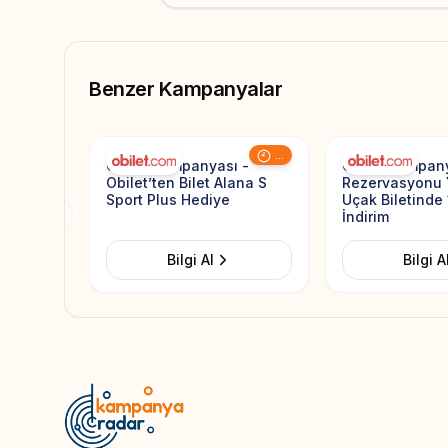
Benzer Kampanyalar
Add to Favorites
...
Obilet Kampanyası -
Obilet Kampany
Obilet’ten Bilet Alana S
Rezervasyonu
Sport Plus Hediye
Uçak Biletinde
İndirim
Previous slide
Bilgi Al
Bilgi A