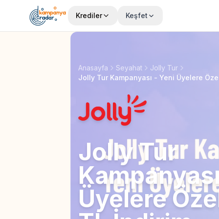
Krediler
Keşfet
Anasayfa
Seyahat
Jolly Tur
Jolly Tur Kampanyası - Yeni Üyelere Özel
Jolly Tur
Kampanyası 
Üyelere Öze