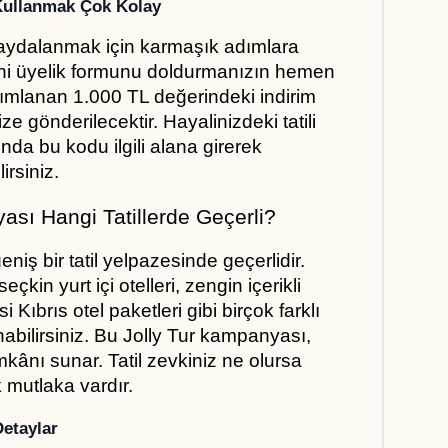
Kullanmak Çok Kolay
aydalanmak için karmaşık adımlara 
eni üyelik formunu doldurmanızın hemen 
nımlanan 1.000 TL değerindeki indirim 
 gönderilecektir. Hayalinizdeki tatili 
a bu kodu ilgili alana girerek 
irsiniz.
ası Hangi Tatillerde Geçerli?
niş bir tatil yelpazesinde geçerlidir. 
çkin yurt içi otelleri, zengin içerikli 
i Kıbrıs otel paketleri gibi birçok farklı 
ilirsiniz. Bu Jolly Tur kampanyası, 
mkânı sunar. Tatil zevkiniz ne olursa 
 mutlaka vardır.
Detaylar