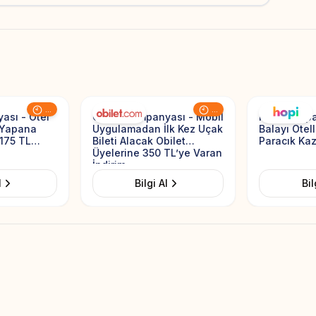
Add to Favorites
Add to Favorites
...
...
ası - Otel
Obilet Kampanyası - Mobil
Hopi Kampa
 Yapana
Uygulamadan İlk Kez Uçak
Balayı Otel
 175 TL
Bileti Alacak Obilet
Paracık Ka
Üyelerine 350 TL’ye Varan
İndirim
l
Bilgi Al
Bil