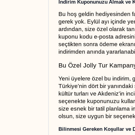
İndirim Kuponunuzu Almak ve 
Bu hoş geldin hediyesinden f
gerek yok. Eylül ayı içinde y
ardından, size özel olarak ta
kuponu kodu e-posta adresinize
seçtikten sonra ödeme ekranınd
indirimden anında yararlanabil
Bu Özel Jolly Tur Kampany
Yeni üyelere özel bu indirim, ge
Türkiye'nin dört bir yanındaki se
kültür turları ve Akdeniz'in incis
seçenekte kuponunuzu kullanab
size esnek bir tatil planlama i
olsun, size uygun bir seçenek
Bilinmesi Gereken Koşullar ve 