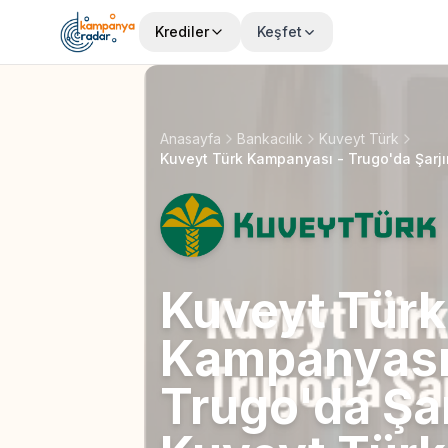
Krediler
Keşfet
Anasayfa
Bankacılık
Kuveyt Türk
Kuveyt Türk Kampanyası - Trugo'da Şarjı
Kuveyt Türk
Kampanyası
Trugo'da Şar