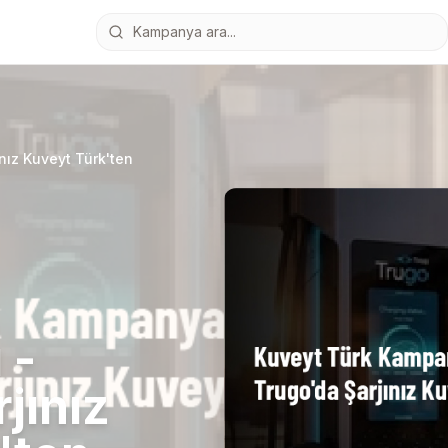
nız Kuveyt Türk'ten
 -
jınız