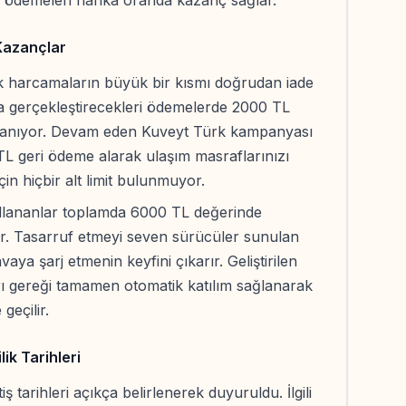
j ödemeleri harika oranda kazanç sağlar.
 Kazançlar
ak harcamaların büyük bir kısmı doğrudan iade
ca gerçekleştirecekleri ödemelerde 2000 TL
azanıyor. Devam eden Kuveyt Türk kampanyası
L geri ödeme alarak ulaşım masraflarınızı
için hiçbir alt limit bulunmuyor.
ullananlar toplamda 6000 TL değerinde
ir. Tasarruf etmeyi seven sürücüler sunulan
aya şarj etmenin keyfini çıkarır. Geliştirilen
ı gereği tamamen otomatik katılım sağlanarak
geçilir.
ik Tarihleri
ş tarihleri açıkça belirlenerek duyuruldu. İlgili