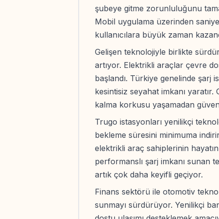
şubeye gitme zorunluluğunu tama
Mobil uygulama üzerinden saniyele
kullanıcılara büyük zaman kazand
Gelişen teknolojiyle birlikte sürdü
artıyor. Elektrikli araçlar çevre 
başlandı. Türkiye genelinde şarj 
kesintisiz seyahat imkanı yaratır.
kalma korkusu yaşamadan güvenl
Trugo istasyonları yenilikçi teknolo
bekleme süresini minimuma indirir
elektrikli araç sahiplerinin hayatı
performanslı şarj imkanı sunan te
artık çok daha keyifli geçiyor.
Finans sektörü ile otomotiv teknolo
sunmayı sürdürüyor. Yenilikçi ba
dostu ulaşımı desteklemek amacıyla