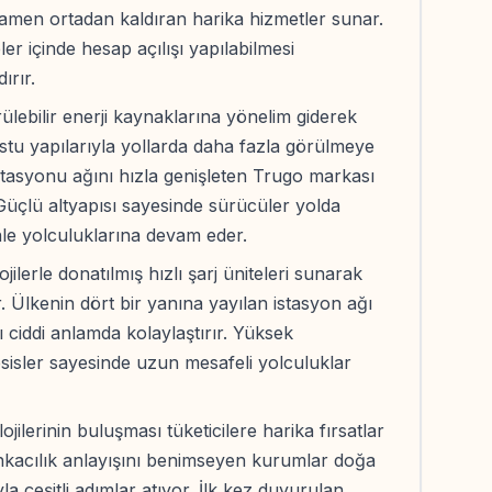
men ortadan kaldıran harika hizmetler sunar.
r içinde hesap açılışı yapılabilmesi
ırır.
rülebilir enerji kaynaklarına yönelim giderek
dostu yapılarıyla yollarda daha fazla görülmeye
istasyonu ağını hızla genişleten Trugo markası
 Güçlü altyapısı sayesinde sürücüler yolda
e yolculuklarına devam eder.
jilerle donatılmış hızlı şarj üniteleri sunarak
. Ülkenin dört bir yanına yayılan istasyon ağı
nı ciddi anlamda kolaylaştırır. Yüksek
sisler sayesinde uzun mesafeli yolculuklar
jilerinin buluşması tüketicilere harika fırsatlar
nkacılık anlayışını benimseyen kurumlar doğa
 çeşitli adımlar atıyor. İlk kez duyurulan