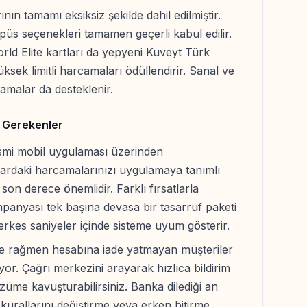
nın tamamı eksiksiz şekilde dahil edilmiştir.
üs seçenekleri tamamen geçerli kabul edilir.
ld Elite kartları da yepyeni Kuveyt Türk
ek limitli harcamaları ödüllendirir. Sanal ve
amalar da desteklenir.
i Gerekenler
smi mobil uygulaması üzerinden
onlardaki harcamalarınızı uygulamaya tanımlı
son derece önemlidir. Farklı fırsatlarla
panyası tek başına devasa bir tasarruf paketi
erkes saniyeler içinde sisteme uyum gösterir.
sine rağmen hesabına iade yatmayan müşteriler
or. Çağrı merkezini arayarak hızlıca bildirim
me kavuşturabilirsiniz. Banka dilediği an
rallarını değiştirme veya erken bitirme