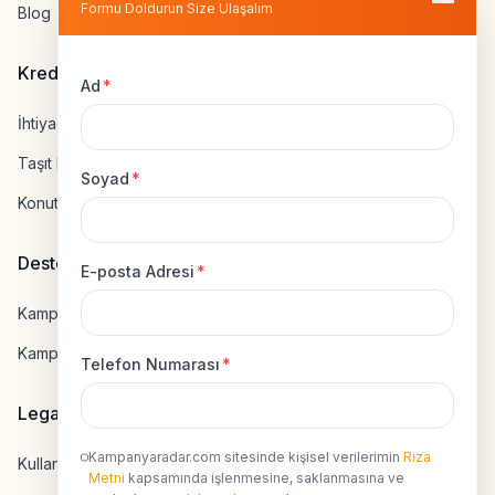
Formu Doldurun Size Ulaşalım
Blog
Kredi Hesapla
Ad
*
İhtiyaç Kredisi Hesapla
Taşıt Kredisi Hesapla
Soyad
*
Konut Kredisi Hesapla
Destek
E-posta Adresi
*
Kampanya Gönderme
Kampanyaya Katılma
Telefon Numarası
*
Legal
Kampanyaradar.com sitesinde kişisel verilerimin
Rıza
Kullanıcı Sözleşmesi
Metni
kapsamında işlenmesine, saklanmasına ve