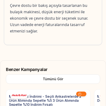
Çevre dostu bir bakış açısıyla tasarlanan bu 
bulaşık makinesi, düşük enerji tüketimi ile 
ekonomik ve çevre dostu bir seçenek sunar. 
Uzun vadede enerji faturalarında tasarruf 
etmenizi sağlar.
Benzer Kampanyalar
Tümünü Gör
Add to Favorite
...
Mediamarkt İndirimi - Seçili Ankastrelerde 2
Media
Ürün Alımında Sepette %5 3 Ürün Alımında
Değe
Sepette %10 İndirim Fırsatı