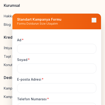
Kurumsal
Hakkımızda
Standart Kampanya Formu
Formu Doldurun Size Ulaşalım
Blog
Kredi Hesapla
Ad
*
İhtiyaç Kredisi Hesapla
Taşıt Kredisi Hesapla
Soyad
*
Konut Kredisi Hesapla
Destek
E-posta Adresi
*
Kampanya Gönderme
Kampanyaya Katılma
Telefon Numarası
*