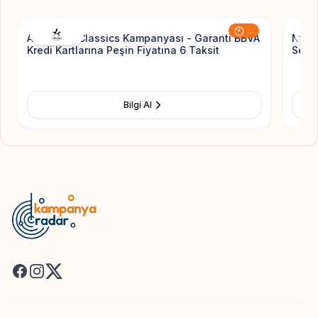
...
Altınyıldız Classics Kampanyası - Garanti BBVA
Nauti
Kredi Kartlarına Peşin Fiyatına 6 Taksit
Sezon
Bilgi Al
Facebook
Instagram
X