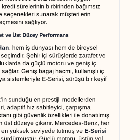
e kredi sürelerinin birbirinden bağımsız 
 seçenekleri sunarak müşterilerin 
eçmesini sağlıyor.
fet ve Üst Düzey Performans
dan
, hem iş dünyası hem de bireysel 
seçimdir. Şehir içi sürüşlerde zarafet ve 
luklarda da güçlü motoru ve geniş iç 
sağlar. Geniş bagaj hacmi, kullanışlı iç 
a sistemleriyle E-Serisi, sürüşü bir keyif 
in sunduğu en prestijli modellerden 
i, adaptif hız sabitleyici, çarpışma 
tanı gibi güvenlik özellikleri ile donatılmış 
n üst düzeye çıkarır. Mercedes-Benz, her 
ı en yüksek seviyede tutmuş ve 
E-Serisi 
 sürdürmüştür. Güçlü motoru, üstün yol 