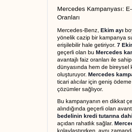
Mercedes Kampanyası: E-Se
Oranları
Mercedes-Benz, 
Ekim ayı
 bo
yönelik cazip bir kampanya su
erişilebilir hale getiriyor. 
7 Eki
geçerli olan bu 
Mercedes ka
avantajlı faiz oranları ile sah
dünyasında hem de bireysel k
oluşturuyor. 
Mercedes kamp
ticari alıcılar için geniş ödem
çözümler sağlıyor.
Bu kampanyanın en dikkat çek
alındığında geçerli olan avantaj
bedelinin kredi tutarına dah
açıdan rahatlık sağlar. 
Merce
kolaylaştırırken, aynı zamand