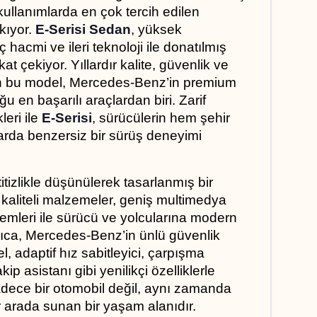
llanımlarda en çok tercih edilen 
kıyor. 
E-Serisi Sedan
, yüksek 
 hacmi ve ileri teknoloji ile donatılmış 
t çekiyor. Yıllardır kalite, güvenlik ve 
n bu model, Mercedes-Benz’in premium 
 en başarılı araçlardan biri. Zarif 
eri ile 
E-Serisi
, sürücülerin hem şehir 
rda benzersiz bir sürüş deneyimi 
 titizlikle düşünülerek tasarlanmış bir 
 kaliteli malzemeler, geniş multimedya 
stemleri ile sürücü ve yolcularına modern 
rıca, Mercedes-Benz’in ünlü güvenlik 
, adaptif hız sabitleyici, çarpışma 
ip asistanı gibi yenilikçi özelliklerle 
adece bir otomobil değil, aynı zamanda 
r arada sunan bir yaşam alanıdır.