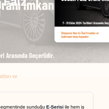
 Faiz
ı
segmentinde sunduğu 
E-Serisi
 ile hem iş 