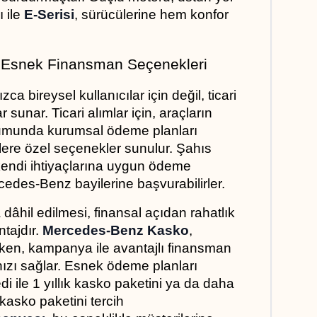
 ile 
E-Serisi
, sürücülerine hem konfor 
 Esnek Finansman Seçenekleri
ızca bireysel kullanıcılar için değil, ticari 
r sunar. Ticari alımlar için, araçların 
rumunda kurumsal ödeme planları 
ilere özel seçenekler sunulur. Şahıs 
r, kendi ihtiyaçlarına uygun ödeme 
cedes-Benz bayilerine başvurabilirler.
dâhil edilmesi, finansal açıdan rahatlık 
tajdır. 
Mercedes-Benz Kasko
, 
ken, kampanya ile avantajlı finansman 
zı sağlar. Esnek ödeme planları 
i ile 1 yıllık kasko paketini ya da daha 
k kasko paketini tercih 