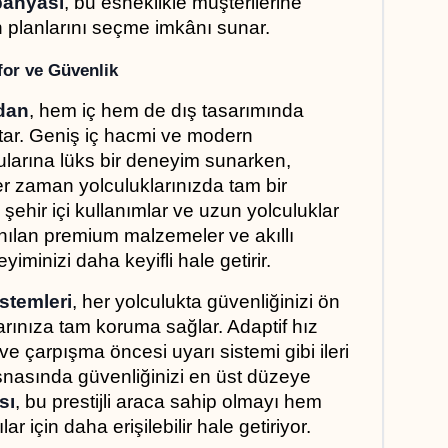
anyası
, bu esneklikle müşterilerine 
 planlarını seçme imkânı sunar.
for ve Güvenlik
dan
, hem iç hem de dış tasarımında 
tar. Geniş iç hacmi ve modern 
cularına lüks bir deneyim sunarken, 
r zaman yolculuklarınızda tam bir 
, şehir içi kullanımlar ve uzun yolculuklar 
anılan premium malzemeler ve akıllı 
yiminizi daha keyifli hale getirir.
stemleri
, her yolculukta güvenliğinizi ön 
arınıza tam koruma sağlar. Adaptif hız 
ı ve çarpışma öncesi uyarı sistemi gibi ileri 
esnasında güvenliğinizi en üst düzeye 
sı
, bu prestijli araca sahip olmayı hem 
ar için daha erişilebilir hale getiriyor.