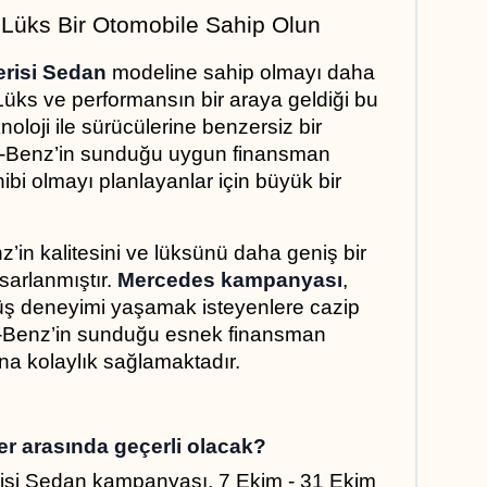
Lüks Bir Otomobile Sahip Olun
erisi Sedan
 modeline sahip olmayı daha 
 Lüks ve performansın bir araya geldiği bu 
loji ile sürücülerine benzersiz bir 
-Benz’in sunduğu uygun finansman 
ibi olmayı planlayanlar için büyük bir 
n kalitesini ve lüksünü daha geniş bir 
sarlanmıştır. 
Mercedes kampanyası
, 
ürüş deneyimi yaşamak isteyenlere cazip 
s-Benz’in sunduğu esnek finansman 
ına kolaylık sağlamaktadır.
r arasında geçerli olacak?
si Sedan kampanyası, 7 Ekim - 31 Ekim 