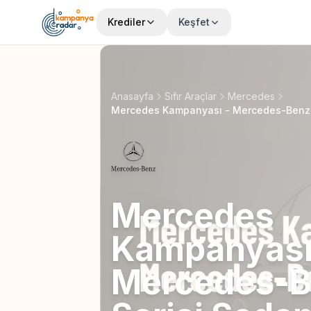
Krediler
Keşfet
Anasayfa
Sıfır Araçlar
Mercedes
Mercedes
Kampanyası
Mercedes-B