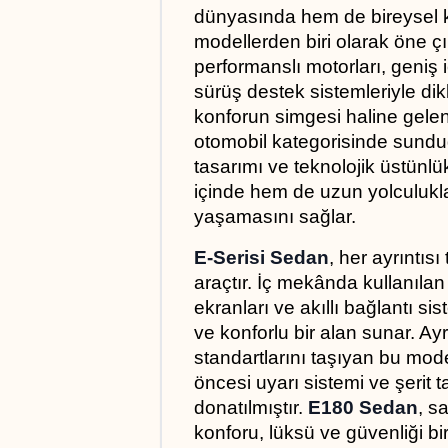
dünyasında hem de bireysel ku
modellerden biri olarak öne çı
performanslı motorları, geniş iç
sürüş destek sistemleriyle dikka
konforun simgesi haline gele
otomobil kategorisinde sunduğu
tasarımı ve teknolojik üstünlükl
içinde hem de uzun yolculukla
yaşamasını sağlar.
E-Serisi Sedan
, her ayrıntısı
araçtır. İç mekânda kullanılan
ekranları ve akıllı bağlantı si
ve konforlu bir alan sunar. Ay
standartlarını taşıyan bu model
öncesi uyarı sistemi ve şerit tak
donatılmıştır. 
E180 Sedan
, s
konforu, lüksü ve güvenliği bi