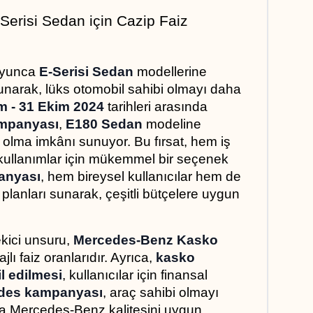
risi Sedan için Cazip Faiz 
yunca 
E-Serisi Sedan
 modellerine 
narak, lüks otomobil sahibi olmayı daha 
m - 31 Ekim 2024
 tarihleri arasında 
mpanyası
, 
E180 Sedan
 modeline 
ip olma imkânı sunuyor. Bu fırsat, hem iş 
ullanımlar için mükemmel bir seçenek 
anyası
, hem bireysel kullanıcılar hem de 
e planları sunarak, çeşitli bütçelere uygun 
ici unsuru, 
Mercedes-Benz Kasko
lı faiz oranlarıdır. Ayrıca, 
kasko 
il edilmesi
, kullanıcılar için finansal 
des kampanyası
, araç sahibi olmayı 
a Mercedes-Benz kalitesini uygun 