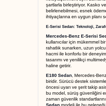
şartlarla birleştiriyor. Kasko v
belirlenebilmesi, esnek ödeme
ihtiyaçlarına en uygun planı s
E-Serisi Sedan: Teknoloji, Zara
Mercedes-Benz E-Serisi Se
kullanıcılar için mükemmel bir 
rahatlık sunarken, uzun yolcu
hacmi ile konforlu bir deneyim 
tasarımı ve yenilikçi multimedy
haline getirir.
E180 Sedan
, Mercedes-Benz’
biridir. Sürücü destek sistemler
öncesi uyarı ve şerit takip asis
bu model, sürüş güvenliğini e
zaman güvenlik standartların
Sedan
 modeli ile bu geleneği