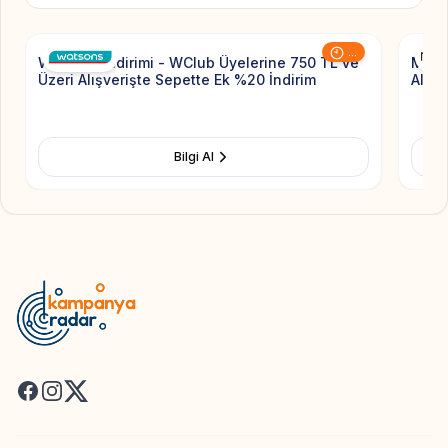
Add to Favorite
...
Watsons İndirimi - WClub Üyelerine 750 TL ve
MAC 
Üzeri Alışverişte Sepette Ek %20 İndirim
Alışv
Bilgi Al
Facebook
Instagram
X