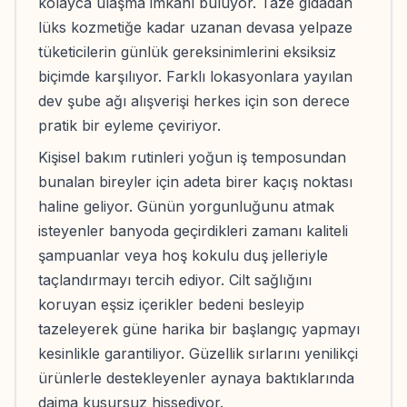
kolayca ulaşma imkanı buluyor. Taze gıdadan
lüks kozmetiğe kadar uzanan devasa yelpaze
tüketicilerin günlük gereksinimlerini eksiksiz
biçimde karşılıyor. Farklı lokasyonlara yayılan
dev şube ağı alışverişi herkes için son derece
pratik bir eyleme çeviriyor.
Kişisel bakım rutinleri yoğun iş temposundan
bunalan bireyler için adeta birer kaçış noktası
haline geliyor. Günün yorgunluğunu atmak
isteyenler banyoda geçirdikleri zamanı kaliteli
şampuanlar veya hoş kokulu duş jelleriyle
taçlandırmayı tercih ediyor. Cilt sağlığını
koruyan eşsiz içerikler bedeni besleyip
tazeleyerek güne harika bir başlangıç yapmayı
kesinlikle garantiliyor. Güzellik sırlarını yenilikçi
ürünlerle destekleyenler aynaya baktıklarında
daima kusursuz hissediyor.