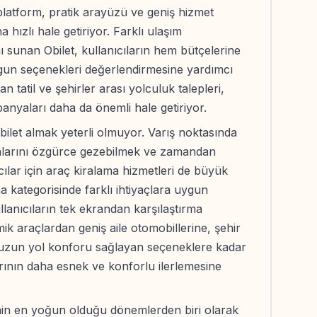
 platform, pratik arayüzü ve geniş hizmet
a hızlı hale getiriyor. Farklı ulaşım
nı sunan Obilet, kullanıcıların hem bütçelerine
gun seçenekleri değerlendirmesine yardımcı
n tatil ve şehirler arası yolculuk talepleri,
nyaları daha da önemli hale getiriyor.
ilet almak yeterli olmuyor. Varış noktasında
otalarını özgürce gezebilmek ve zamandan
cılar için araç kiralama hizmetleri de büyük
a kategorisinde farklı ihtiyaçlara uygun
llanıcıların tek ekrandan karşılaştırma
ik araçlardan geniş aile otomobillerine, şehir
 uzun yol konforu sağlayan seçeneklere kadar
arının daha esnek ve konforlu ilerlemesine
nin en yoğun olduğu dönemlerden biri olarak