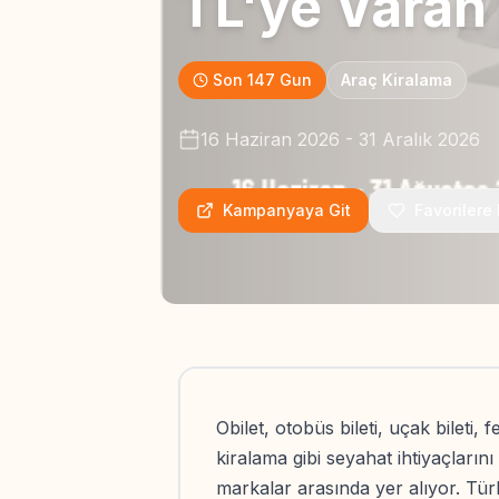
TL'ye Varan 
Son 147 Gun
Araç Kiralama
16 Haziran 2026
-
31 Aralık 2026
Kampanyaya Git
Favorilere 
Obilet, otobüs bileti, uçak bileti, 
kiralama gibi seyahat ihtiyaçlarını
markalar arasında yer alıyor. Tür