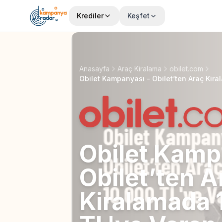
Krediler
Keşfet
Anasayfa
Araç Kiralama
obilet.com
Obilet Kamp
Obilet’ten A
Kiralamada 