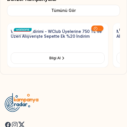
Tümünü Gör
Add to Favorite
...
Watsons İndirimi - WClub Üyelerine 750 TL ve
MAC 
Üzeri Alışverişte Sepette Ek %20 İndirim
Alışv
Bilgi Al
Facebook
Instagram
X