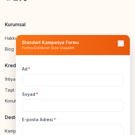
Kurumsal
Hakkımızda
Standart Kampanya Formu
Formu Doldurun Size Ulaşalım
Blog
Kredi Hesapla
Ad
*
İhtiyaç Kredisi Hesapla
Taşıt Kredisi Hesapla
Soyad
*
Konut Kredisi Hesapla
Destek
E-posta Adresi
*
Kampanya Gönderme