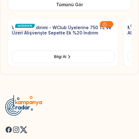
Tümünü Gör
Add to Favorite
...
Watsons İndirimi - WClub Üyelerine 750 TL ve
MAC 
Üzeri Alışverişte Sepette Ek %20 İndirim
Alışv
Bilgi Al
Facebook
Instagram
X