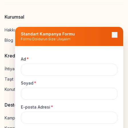
Kurumsal
Hakkımızda
Standart Kampanya Formu
Formu Doldurun Size Ulaşalım
Blog
Kredi Hesapla
Ad
*
İhtiyaç Kredisi Hesapla
Taşıt Kredisi Hesapla
Soyad
*
Konut Kredisi Hesapla
Destek
E-posta Adresi
*
Kampanya Gönderme