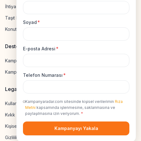
İhtiyaç Kredisi Hesapla
Taşıt Kredisi Hesapla
Soyad
*
Konut Kredisi Hesapla
Destek
E-posta Adresi
*
Kampanya Gönderme
Kampanyaya Katılma
Telefon Numarası
*
Legal
Kampanyaradar.com sitesinde kişisel verilerimin
Rıza
Kullanıcı Sözleşmesi
Metni
kapsamında işlenmesine, saklanmasına ve
paylaşılmasına izin veriyorum.
*
Kvkk Uyumluluk
Kişisel Veri İzni
Kampanyayı Yakala
Gizlilik Sözleşmesi