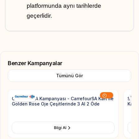
platformunda aynı tarihlerde 
geçerlidir.
Benzer Kampanyalar
Tümünü Gör
Add to Favorite
...
CarrefourSA Kampanyası - CarrefourSA Kart ile
Seph
Golden Rose Oje Çeşitlerinde 3 Al 2 Öde
Kağıt
Bilgi Al