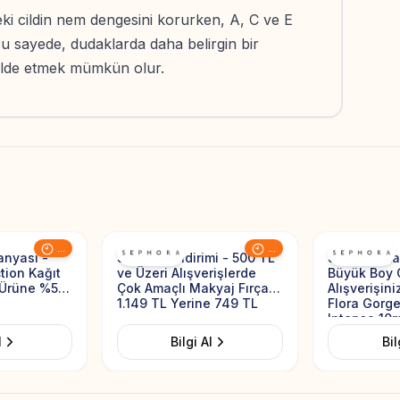
ki cildin nem dengesini korurken, A, C ve E
 Bu sayede, dudaklarda daha belirgin bir
elde etmek mümkün olur.
Add to Favorites
Add to Favorites
...
...
nyası -
Sephora İndirimi - 500 TL
Sephora Ka
tion Kağıt
ve Üzeri Alışverişlerde
Büyük Boy 
 Ürüne %50
Çok Amaçlı Makyaj Fırçası
Alışverişin
1.149 TL Yerine 749 TL
Flora Gorg
Intense 10
Hediye
l
Bilgi Al
Bil