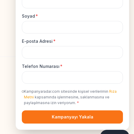
Soyad
*
Facebook
Instagram
X
E-posta Adresi
*
Telefon Numarası
*
Legal
Kampanyaradar.com sitesinde kişisel verilerimin
Rıza
Kullanıcı Sözleşmesi
Metni
kapsamında işlenmesine, saklanmasına ve
paylaşılmasına izin veriyorum.
*
Kvkk Uyumluluk
Kişisel Veri İzni
Kampanyayı Yakala
Gizlilik Sözleşmesi