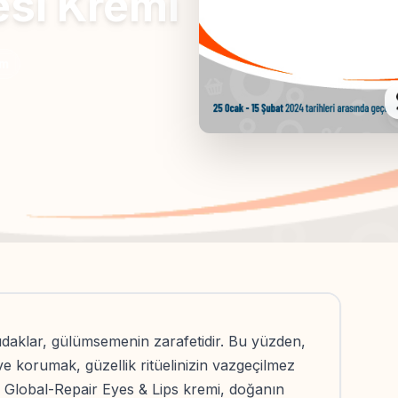
si Kremi
ım
udaklar, gülümsemenin zarafetidir. Bu yüzden,
ve korumak, güzellik ritüelinizin vazgeçilmez
n Global-Repair Eyes & Lips kremi, doğanın