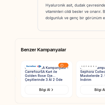
Hyaluronik asit, dudak çevresinde
vitaminleri cildi besler ve onarır.
dolgunluk ve genç bir görünüm 
Benzer Kampanyalar
Add to Favorites
...
CarrefourSA Kampanyası -
Sephora Kampa
CarrefourSA Kart ile
Sephora Collec
Golden Rose Oje
Maskelerde 2.
Çeşitlerinde 3 Al 2 Öde
İndirim
Previous slide
Bilgi Al
Bilgi A