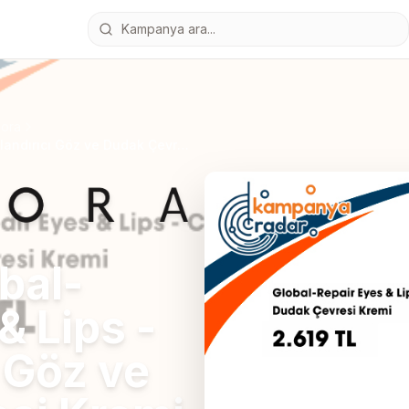
ora
Sephora Global-Repair Eyes & Lips - Canlandırıcı Göz ve Dudak Çevresi Kremi
bal-
& Lips -
 Göz ve