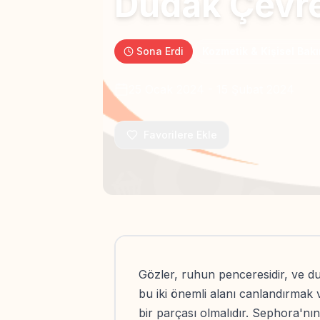
Dudak Çevre
Sona Erdi
Kozmetik & Kişisel Bak
25 Ocak 2024
-
15 Şubat 2024
Favorilere Ekle
Gözler, ruhun penceresidir, ve d
bu iki önemli alanı canlandırmak 
bir parçası olmalıdır. Sephora'nı