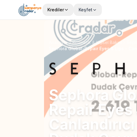
Krediler
Keşfet
Anasayfa
Kozmetik & Kişisel Bakım
Seph
Sephora Glo
Repair Eyes 
Canlandırıcı