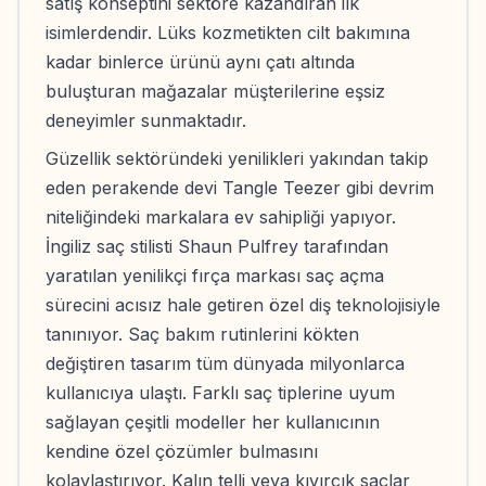
satış konseptini sektöre kazandıran ilk
isimlerdendir. Lüks kozmetikten cilt bakımına
kadar binlerce ürünü aynı çatı altında
buluşturan mağazalar müşterilerine eşsiz
deneyimler sunmaktadır.
Güzellik sektöründeki yenilikleri yakından takip
eden perakende devi Tangle Teezer gibi devrim
niteliğindeki markalara ev sahipliği yapıyor.
İngiliz saç stilisti Shaun Pulfrey tarafından
yaratılan yenilikçi fırça markası saç açma
sürecini acısız hale getiren özel diş teknolojisiyle
tanınıyor. Saç bakım rutinlerini kökten
değiştiren tasarım tüm dünyada milyonlarca
kullanıcıya ulaştı. Farklı saç tiplerine uyum
sağlayan çeşitli modeller her kullanıcının
kendine özel çözümler bulmasını
kolaylaştırıyor. Kalın telli veya kıvırcık saçlar