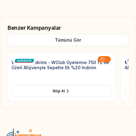
Benzer Kampanyalar
Tümünü Gör
Add to Favorite
...
Watsons İndirimi - WClub Üyelerine 750 TL ve
MAC 
Üzeri Alışverişte Sepette Ek %20 İndirim
Alışv
Bilgi Al