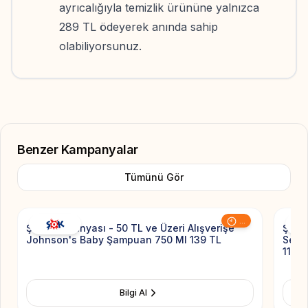
ayrıcalığıyla temizlik ürününe yalnızca
289 TL ödeyerek anında sahip
olabiliyorsunuz.
Benzer Kampanyalar
Tümünü Gör
Add to Favorite
...
Şok Kampanyası - 50 TL ve Üzeri Alışverişe
Şok K
Johnson's Baby Şampuan 750 Ml 139 TL
Senso
110 T
Bilgi Al