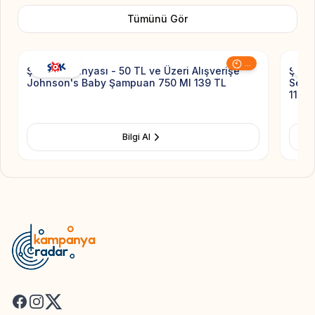
Tümünü Gör
Add to Favorite
...
Şok Kampanyası - 50 TL ve Üzeri Alışverişe
Şok K
Johnson's Baby Şampuan 750 Ml 139 TL
Senso
110 T
Bilgi Al
Facebook
Instagram
X