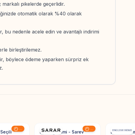
markalı pikelerde geçerlidir.
iğinizde otomatik olarak %40 olarak
r, bu nedenle acele edin ve avantajlı indirimi
le birleştirilemez.
ldir, böylece ödeme yaparken sürpriz ek
z.
Add to Favorites
Add to Favorites
...
...
 Seçili
Sarar İndirimi - Sarev
English Hom