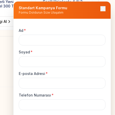
rli Yeni
- Seçili Ürünlerde 4 Al 3
Havlu, 
el 300 TL
Öde Fırsatı
Bornoz 
Standart Kampanya Formu
Paspasl
Formu Doldurun Size Ulaşalım
Next sli
gi Al
Bilgi Al
Ad
*
Soyad
*
Facebook
Instagram
X
E-posta Adresi
*
Telefon Numarası
*
Legal