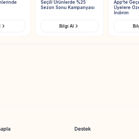
nlerinde
Seçili Ürünlerde %25
App’te Geçe
Sezon Sonu Kampanyası
Üyelere Öz
İndirim
l
Bilgi Al
Bil
sapla
Destek