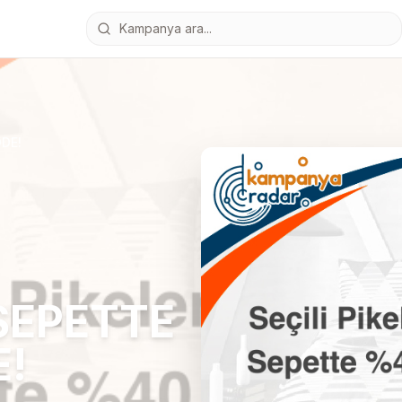
ÖDE!
SEPETTE
E!