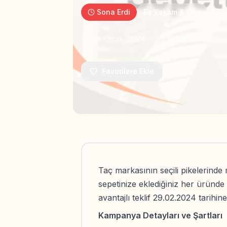
Sona Erdi
Ev Yaşam & Ofis
24 Ocak 2024
-
29 Şubat 2024
Favorilere Ekle
Taç markasının seçili pikelerinde 
sepetinize eklediğiniz her üründ
avantajlı teklif 29.02.2024 tarihin
Kampanya Detayları ve Şartları