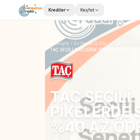
Krediler
Keşfet
Anasayfa
Ev Yaşam & Ofis
Taç
TAÇ SEÇİLİ PİKELERDE SEPETTE %40 AZ 
TAÇ SEÇİLİ
PİKELERDE 
%40 AZ ÖD