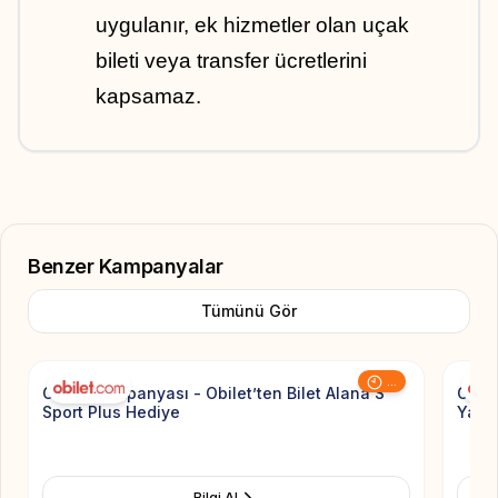
uygulanır, ek hizmetler olan uçak 
bileti veya transfer ücretlerini 
kapsamaz.
Benzer Kampanyalar
Tümünü Gör
Add to Favorite
...
Obilet Kampanyası - Obilet’ten Bilet Alana S
Obil
Sport Plus Hediye
Yapan
Bilgi Al