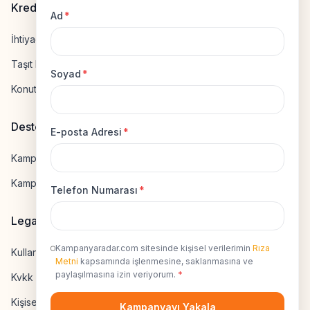
Kredi Hesapla
Ad
*
İhtiyaç Kredisi Hesapla
Taşıt Kredisi Hesapla
Soyad
*
Konut Kredisi Hesapla
Destek
E-posta Adresi
*
Kampanya Gönderme
Kampanyaya Katılma
Telefon Numarası
*
Legal
Kampanyaradar.com sitesinde kişisel verilerimin
Rıza
Kullanıcı Sözleşmesi
Metni
kapsamında işlenmesine, saklanmasına ve
paylaşılmasına izin veriyorum.
*
Kvkk Uyumluluk
Kişisel Veri İzni
Kampanyayı Yakala