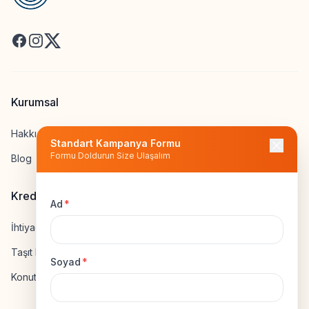
Facebook
Instagram
X
Kurumsal
Hakkımızda
Standart Kampanya Formu
Formu Doldurun Size Ulaşalım
Blog
Kredi Hesapla
Ad
*
İhtiyaç Kredisi Hesapla
Taşıt Kredisi Hesapla
Soyad
*
Konut Kredisi Hesapla