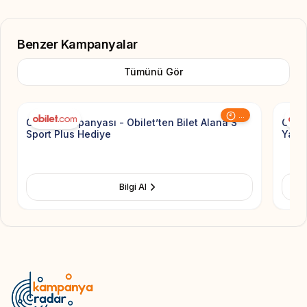
Benzer Kampanyalar
Tümünü Gör
Add to Favorite
...
Obilet Kampanyası - Obilet’ten Bilet Alana S
Obil
Sport Plus Hediye
Yapan
Bilgi Al