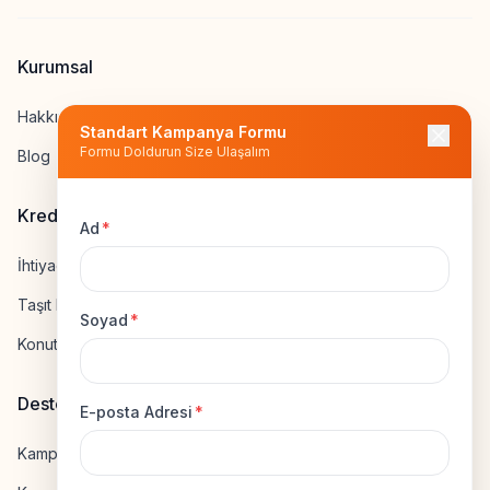
Kurumsal
Hakkımızda
Standart Kampanya Formu
Formu Doldurun Size Ulaşalım
Blog
Kredi Hesapla
Ad
*
İhtiyaç Kredisi Hesapla
Taşıt Kredisi Hesapla
Soyad
*
Konut Kredisi Hesapla
Destek
E-posta Adresi
*
Kampanya Gönderme