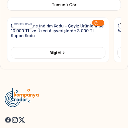
Tümünü Gör
Add to Favorite
...
English Home İndirim Kodu - Çeyiz Ürünlerinde
Trend
10.000 TL ve Üzeri Alışverişlerde 3.000 TL
%40 
Kupon Kodu
Bilgi Al
Facebook
Instagram
X