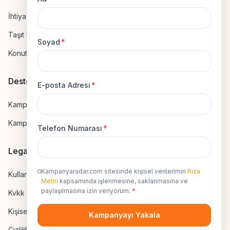
İhtiyaç Kredisi Hesapla
Taşıt Kredisi Hesapla
Soyad
*
Konut Kredisi Hesapla
Destek
E-posta Adresi
*
Kampanya Gönderme
Kampanyaya Katılma
Telefon Numarası
*
Legal
Kampanyaradar.com sitesinde kişisel verilerimin
Rıza
Kullanıcı Sözleşmesi
Metni
kapsamında işlenmesine, saklanmasına ve
paylaşılmasına izin veriyorum.
*
Kvkk Uyumluluk
Kişisel Veri İzni
Kampanyayı Yakala
Gizlilik Sözleşmesi