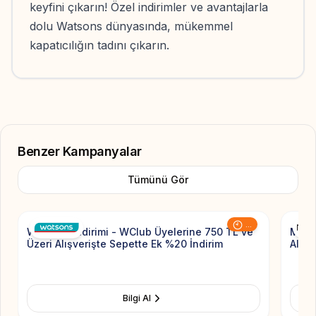
keyfini çıkarın! Özel indirimler ve avantajlarla
dolu Watsons dünyasında, mükemmel
kapatıcılığın tadını çıkarın.
Benzer Kampanyalar
Tümünü Gör
Add to Favorite
...
Watsons İndirimi - WClub Üyelerine 750 TL ve
MAC 
Üzeri Alışverişte Sepette Ek %20 İndirim
Alışv
Bilgi Al