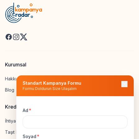
Facebook
Instagram
X
Kurumsal
Hakkımızda
Standart Kampanya Formu
Formu Doldurun Size Ulaşalım
Blog
Kredi Hesapla
Ad
*
İhtiyaç Kredisi Hesapla
Taşıt Kredisi Hesapla
Soyad
*