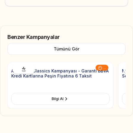
Benzer Kampanyalar
Tümünü Gör
Add to Favorite
...
Altınyıldız Classics Kampanyası - Garanti BBVA
Nauti
Kredi Kartlarına Peşin Fiyatına 6 Taksit
Sezon
Bilgi Al