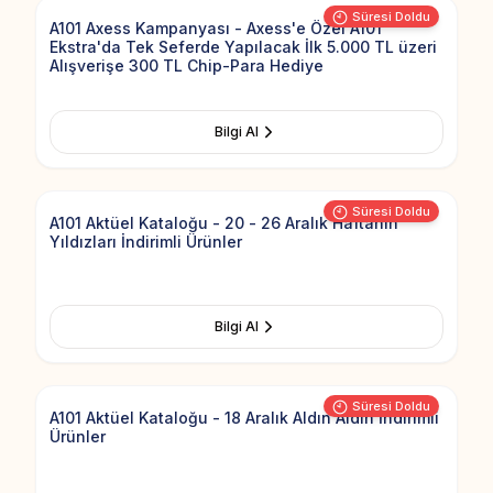
Süresi Doldu
A101 Axess Kampanyası - Axess'e Özel A101
Ekstra'da Tek Seferde Yapılacak İlk 5.000 TL üzeri
Alışverişe 300 TL Chip-Para Hediye
Bilgi Al
Add to Fav
Süresi Doldu
A101 Aktüel Kataloğu - 20 - 26 Aralık Haftanın
Yıldızları İndirimli Ürünler
Bilgi Al
Add to Fav
Süresi Doldu
A101 Aktüel Kataloğu - 18 Aralık Aldın Aldın İndirimli
Ürünler