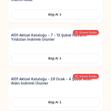
Bilgi Al
Add to Fav
Süresi Doldu
A101 Aktüel Kataloğu - 7 - 13 Şubat Haftanın
Yıldızları İndirimli Ürünler
Bilgi Al
Add to Fav
Süresi Doldu
A101 Aktüel Kataloğu - 29 Ocak - 4 Şubat Aldın
Aldın İndirimli Ürünler
Bilgi Al
Add to Fav