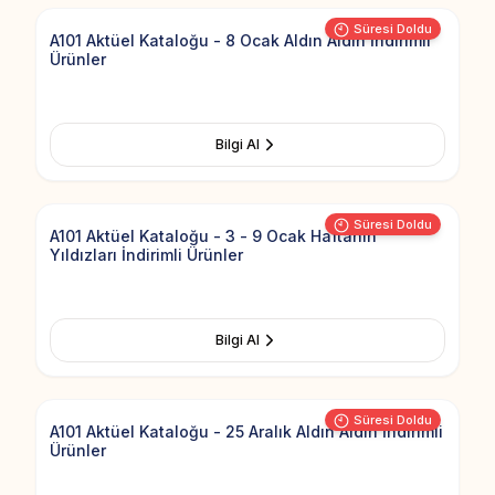
Süresi Doldu
A101 Aktüel Kataloğu - 8 Ocak Aldın Aldın İndirimli
Ürünler
Bilgi Al
Add to Fav
Süresi Doldu
A101 Aktüel Kataloğu - 3 - 9 Ocak Haftanın
Yıldızları İndirimli Ürünler
Bilgi Al
Add to Fav
Süresi Doldu
A101 Aktüel Kataloğu - 25 Aralık Aldın Aldın İndirimli
Ürünler