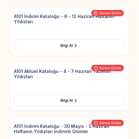
Süresi Doldu
A101 İndirim Kataloğu - 6 - 12 Haziran Haftanın
Yıldızları
Bilgi Al
Add to Fav
Süresi Doldu
A101 Aktüel Kataloğu - 4 - 7 Haziran Tazenin
Yıldızları
Bilgi Al
Add to Fav
Süresi Doldu
A101 İndirim Kataloğu - 30 Mayıs - 5 Haziran
Haftanın Yıldızları İndirimli Ürünler