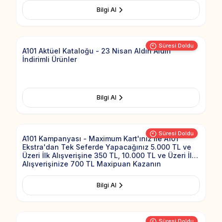
Bilgi Al
Add to Fav
Süresi Doldu
A101 Aktüel Kataloğu - 23 Nisan Aldın Aldın
İndirimli Ürünler
Bilgi Al
Add to Fav
Süresi Doldu
A101 Kampanyası - Maximum Kart'ınız ile A101
Ekstra'dan Tek Seferde Yapacağınız 5.000 TL ve
Üzeri İlk Alışverişine 350 TL, 10.000 TL ve Üzeri İlk
Alışverişinize 700 TL Maxipuan Kazanın
Bilgi Al
Add to Fav
Süresi Doldu