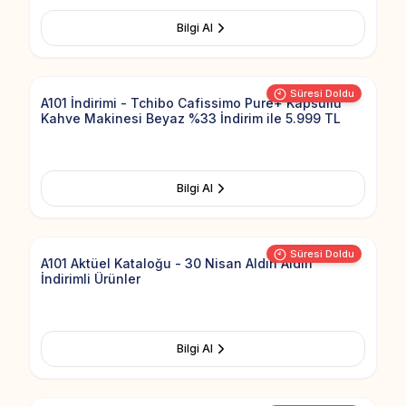
Bilgi Al
Add to Fav
Süresi Doldu
A101 İndirimi - Tchibo Cafissimo Pure+ Kapsüllü
Kahve Makinesi Beyaz %33 İndirim ile 5.999 TL
Bilgi Al
Add to Fav
Süresi Doldu
A101 Aktüel Kataloğu - 30 Nisan Aldın Aldın
İndirimli Ürünler
Bilgi Al
Add to Fav