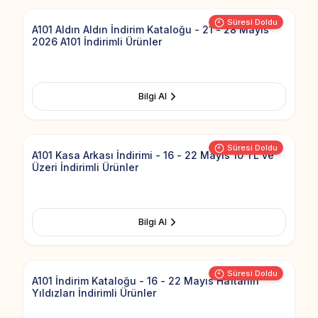
Süresi Doldu
A101 Aldın Aldın İndirim Kataloğu - 21 - 28 Mayıs
2026 A101 İndirimli Ürünler
Bilgi Al
Add to Fav
Süresi Doldu
A101 Kasa Arkası İndirimi - 16 - 22 Mayıs 10 TL ve
Üzeri İndirimli Ürünler
Bilgi Al
Add to Fav
Süresi Doldu
A101 İndirim Kataloğu - 16 - 22 Mayıs Haftanın
Yıldızları İndirimli Ürünler