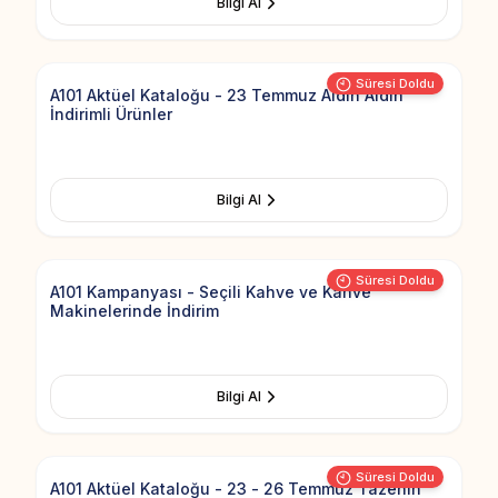
Bilgi Al
Add to Fav
Süresi Doldu
A101 Aktüel Kataloğu - 23 Temmuz Aldın Aldın
İndirimli Ürünler
Bilgi Al
Add to Fav
Süresi Doldu
A101 Kampanyası - Seçili Kahve ve Kahve
Makinelerinde İndirim
Bilgi Al
Add to Fav
Süresi Doldu
A101 Aktüel Kataloğu - 23 - 26 Temmuz Tazenin