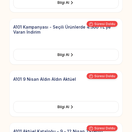
Bilgi Al
Add to Fav
Süresi Doldu
A101 Kampanyası - Seçili Ürünlerde 4.500 TL'ye
Varan İndirim
Bilgi Al
Add to Fav
Görsel yüklenemedi
Süresi Doldu
A101 9 Nisan Aldın Aldın Aktüel
Bilgi Al
Add to Fav
Süresi Doldu
A101 Aktüel Kataloğu - 9 - 12 Nisan Tazenin