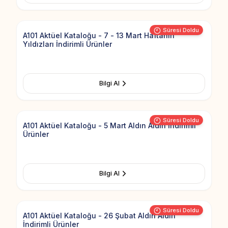
Add to Fav
Süresi Doldu
A101 Aktüel Kataloğu - 7 - 13 Mart Haftanın
Yıldızları İndirimli Ürünler
Bilgi Al
Add to Fav
Süresi Doldu
A101 Aktüel Kataloğu - 5 Mart Aldın Aldın İndirimli
Ürünler
Bilgi Al
Add to Fav
Süresi Doldu
A101 Aktüel Kataloğu - 26 Şubat Aldın Aldın
İndirimli Ürünler