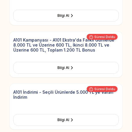
Bilgi Al
Add to Fav
Süresi Doldu
A101 Kampanyası - A101 Ekstra'da Farklı Günlerde
8.000 TL ve Üzerine 600 TL, İkinci 8.000 TL ve
Üzerine 600 TL, Toplam 1.200 TL Bonus
Bilgi Al
Add to Fav
Süresi Doldu
A101 İndirimi - Seçili Ürünlerde 5.000 TL'ye Varan
İndirim
Bilgi Al
Add to Fav