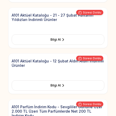
Süresi Doldu
A101 Aktüel Kataloğu - 21 - 27 Şubat Haftanın
Yıldızları İndirimli Ürünler
Bilgi Al
Add to Fav
Süresi Doldu
A101 Aktüel Kataloğu - 12 Şubat Aldın Aldın İndirimli
Ürünler
Bilgi Al
Add to Fav
Süresi Doldu
A101 Parfüm İndirim Kodu - Sevgililer Gününe Özel
2.000 TL Üzeri Tüm Parfümlerde Net 200 TL
İndirim Kodu