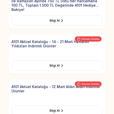
ile Ramazan Ayında 750 TL Üstü Her Harcamana
100 TL, Toplam 1.500 TL Değerinde A101 Hediye
Bakiye!
Bilgi Al
Add to Fav
Süresi Doldu
A101 Aktüel Kataloğu - 14 - 21 Mart Haftanın
Yıldızları İndirimli Ürünler
Bilgi Al
Add to Fav
Süresi Doldu
A101 Aktüel Kataloğu - 12 Mart Aldın Aldın İndirimli
Ürünler
Bilgi Al