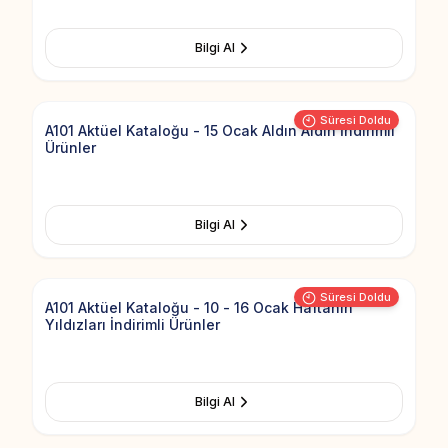
Bilgi Al
Add to Fav
Süresi Doldu
A101 Aktüel Kataloğu - 15 Ocak Aldın Aldın İndirimli
Ürünler
Bilgi Al
Add to Fav
Süresi Doldu
A101 Aktüel Kataloğu - 10 - 16 Ocak Haftanın
Yıldızları İndirimli Ürünler
Bilgi Al
Add to Fav