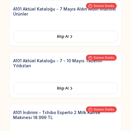
Süresi Doldu
A101 Aktüel Kataloğu - 7 Mayıs Aldın Aldın İndirimli
Ürünler
Bilgi Al
Add to Fav
Süresi Doldu
A101 Aktüel Kataloğu - 7 - 10 Mayıs Tazenin
Yıldızları
Bilgi Al
Add to Fav
Süresi Doldu
A101 İndirimi - Tchibo Esperto 2 Milk Kahve
Makinesi 18.999 TL