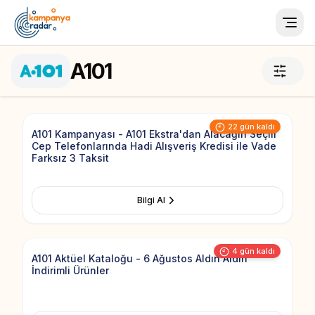
Togg
A101
Add to Fav
22 gün kaldı
A101 Kampanyası - A101 Ekstra'dan Alacağın Seçili
Cep Telefonlarında Hadi Alışveriş Kredisi ile Vade
Farksız 3 Taksit
Bilgi Al
Add to Fav
4 gün kaldı
A101 Aktüel Kataloğu - 6 Ağustos Aldın Aldın
İndirimli Ürünler