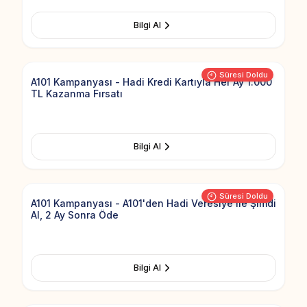
Bilgi Al
Add to Fav
Süresi Doldu
A101 Kampanyası - Hadi Kredi Kartıyla Her Ay 1.000
TL Kazanma Fırsatı
Bilgi Al
Add to Fav
Süresi Doldu
A101 Kampanyası - A101'den Hadi Veresiye ile Şimdi
Al, 2 Ay Sonra Öde
Bilgi Al
Add to Fav