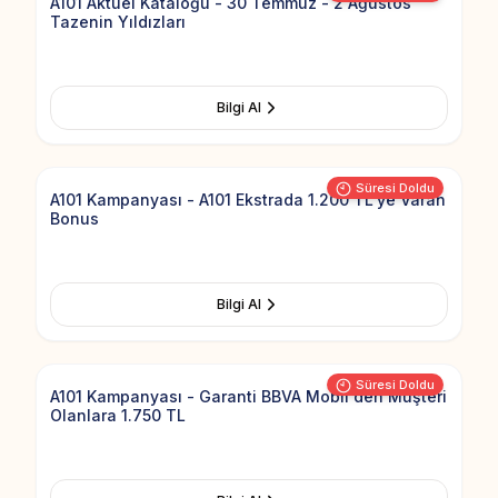
A101 Aktüel Kataloğu - 30 Temmuz - 2 Ağustos
Tazenin Yıldızları
Bilgi Al
Add to Fav
Süresi Doldu
A101 Kampanyası - A101 Ekstrada 1.200 TL'ye Varan
Bonus
Bilgi Al
Add to Fav
Süresi Doldu
A101 Kampanyası - Garanti BBVA Mobil'den Müşteri
Olanlara 1.750 TL