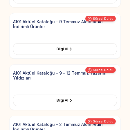
Add to Fav
Süresi Doldu
A101 Aktüel Kataloğu - 9 Temmuz Aldın Aldın
İndirimli Ürünler
Bilgi Al
Add to Fav
Süresi Doldu
A101 Aktüel Kataloğu - 9 - 12 Temmuz Tazenin
Yıldızları
Bilgi Al
Add to Fav
Süresi Doldu
A101 Aktüel Kataloğu - 2 Temmuz Aldın Aldın
İndirimli Ürünler