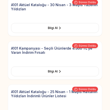
Süresi Doldu
A101 Aktüel Kataloğu - 30 Nisan - 3 Mayıs Tazenin
Yıldızları
Bilgi Al
Add to Fav
Süresi Doldu
A101 Kampanyası - Seçili Ürünlerde 4.500 TL'ye
Varan İndirim Fırsatı
Bilgi Al
Add to Fav
Süresi Doldu
A101 Aktüel Kataloğu - 25 Nisan - 1 Mayıs Haftanın
Yıldızları İndirimli Ürünler Listesi