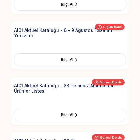
Bilgi Al
Add to Fav
0 gün kaldı
A101 Aktüel Kataloğu - 6 - 9 Ağustos Tazenin
Yıldızları
Bilgi Al
Add to Fav
Süresi Doldu
A101 Aktüel Kataloğu - 23 Temmuz Aldın Aldın
Ürünler Listesi
Bilgi Al
Add to Fav
Süresi Doldu