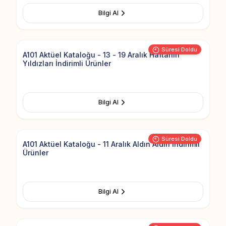
Bilgi Al
Add to Fav
Süresi Doldu
A101 Aktüel Kataloğu - 13 - 19 Aralık Haftanın
Yıldızları İndirimli Ürünler
Bilgi Al
Add to Fav
Süresi Doldu
A101 Aktüel Kataloğu - 11 Aralık Aldın Aldın İndirimli
Ürünler
Bilgi Al
Add to Fav