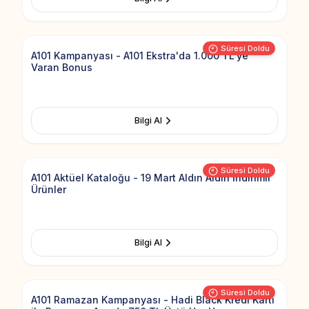
Add to Fav
Süresi Doldu
A101 Kampanyası - A101 Ekstra'da 1.000 TL'ye
Varan Bonus
Bilgi Al
Add to Fav
Süresi Doldu
A101 Aktüel Kataloğu - 19 Mart Aldın Aldın İndirimli
Ürünler
Bilgi Al
Add to Fav
Süresi Doldu
A101 Ramazan Kampanyası - Hadi Black Kredi Kartı