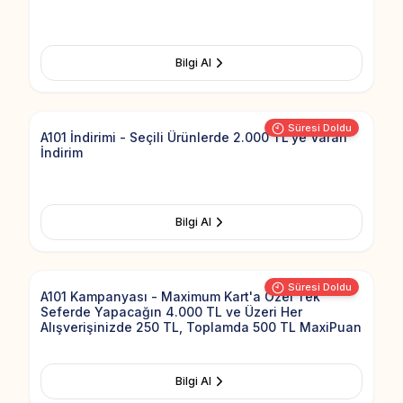
Bilgi Al
Add to Fav
Süresi Doldu
A101 İndirimi - Seçili Ürünlerde 2.000 TL'ye Varan
İndirim
Bilgi Al
Add to Fav
Süresi Doldu
A101 Kampanyası - Maximum Kart'a Özel Tek
Seferde Yapacağın 4.000 TL ve Üzeri Her
Alışverişinizde 250 TL, Toplamda 500 TL MaxiPuan
Bilgi Al
Add to Fav