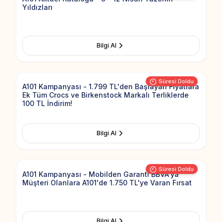
Yıldızları
Bilgi Al
Add to Fav
Süresi Doldu
A101 Kampanyası - 1.799 TL'den Başlayan Fiyatlara
Ek Tüm Crocs ve Birkenstock Markalı Terliklerde
100 TL İndirim!
Bilgi Al
Add to Fav
Süresi Doldu
A101 Kampanyası - Mobilden Garanti BBVA'ya
Müşteri Olanlara A101'de 1.750 TL'ye Varan Fırsat
Bilgi Al