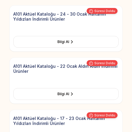
Süresi Doldu
A101 Aktüel Kataloğu - 24 - 30 Ocak Haftanın
Yıldızları İndirimli Ürünler
Bilgi Al
Add to Fav
Süresi Doldu
A101 Aktüel Kataloğu - 22 Ocak Aldın Aldın İndirimli
Ürünler
Bilgi Al
Add to Fav
Süresi Doldu
A101 Aktüel Kataloğu - 17 - 23 Ocak Haftanın
Yıldızları İndirimli Ürünler