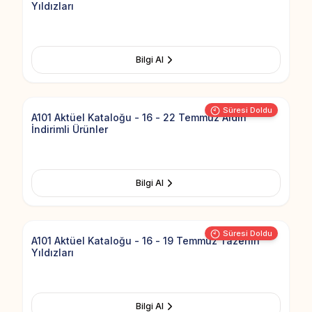
Yıldızları
Bilgi Al
Add to Fav
Süresi Doldu
A101 Aktüel Kataloğu - 16 - 22 Temmuz Aldın
İndirimli Ürünler
Bilgi Al
Add to Fav
Süresi Doldu
A101 Aktüel Kataloğu - 16 - 19 Temmuz Tazenin
Yıldızları
Bilgi Al