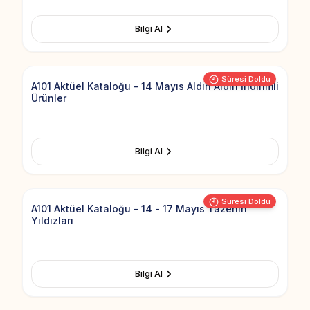
Bilgi Al
Add to Fav
Süresi Doldu
A101 Aktüel Kataloğu - 14 Mayıs Aldın Aldın İndirimli
Ürünler
Bilgi Al
Add to Fav
Süresi Doldu
A101 Aktüel Kataloğu - 14 - 17 Mayıs Tazenin
Yıldızları
Bilgi Al
Add to Fav