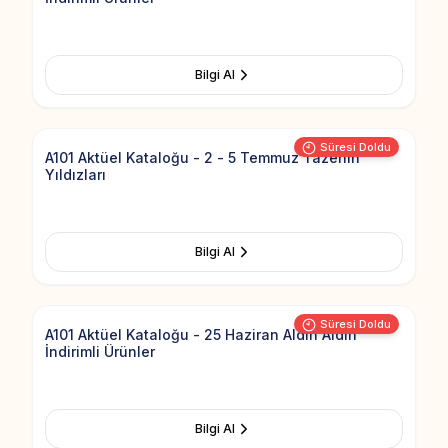
Bilgi Al
Add to Fav
Süresi Doldu
A101 Aktüel Kataloğu - 2 - 5 Temmuz Tazenin
Yıldızları
Bilgi Al
Add to Fav
Süresi Doldu
A101 Aktüel Kataloğu - 25 Haziran Aldın Aldın
İndirimli Ürünler
Bilgi Al