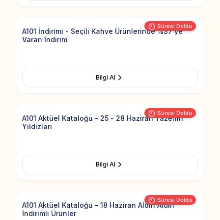
Add to Fav
Süresi Doldu
A101 İndirimi - Seçili Kahve Ürünlerinde %37'ye
Varan İndirim
Bilgi Al
Add to Fav
Süresi Doldu
A101 Aktüel Kataloğu - 25 - 28 Haziran Tazenin
Yıldızları
Bilgi Al
Add to Fav
Süresi Doldu
A101 Aktüel Kataloğu - 18 Haziran Aldın Aldın
İndirimli Ürünler