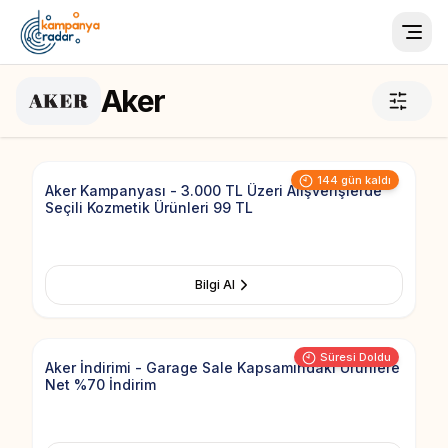
Togg
Aker
Add to Fav
144 gün kaldı
Aker Kampanyası - 3.000 TL Üzeri Alışverişlerde
Seçili Kozmetik Ürünleri 99 TL
Bilgi Al
Add to Fav
Süresi Doldu
Aker İndirimi - Garage Sale Kapsamındaki Ürünlere
Net %70 İndirim