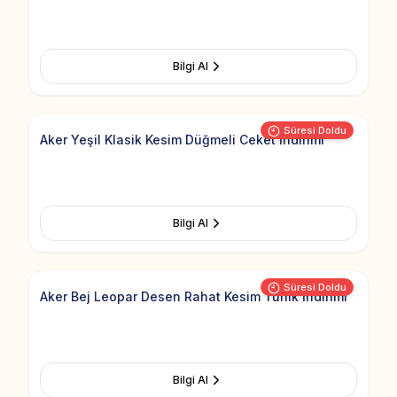
Bilgi Al
Add to Fav
Süresi Doldu
Aker Yeşil Klasik Kesim Düğmeli Ceket İndirimi
Bilgi Al
Add to Fav
Süresi Doldu
Aker Bej Leopar Desen Rahat Kesim Tunik İndirimi
Bilgi Al