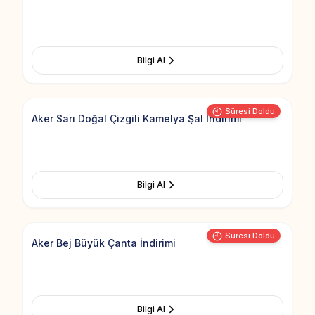
Bilgi Al
Add to Fav
Süresi Doldu
Aker Sarı Doğal Çizgili Kamelya Şal İndirimi
Bilgi Al
Add to Fav
Süresi Doldu
Aker Bej Büyük Çanta İndirimi
Bilgi Al