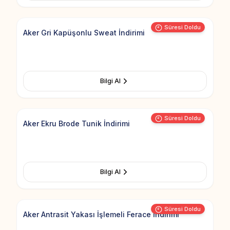
Add to Fav
Süresi Doldu
Aker Gri Kapüşonlu Sweat İndirimi
Bilgi Al
Add to Fav
Süresi Doldu
Aker Ekru Brode Tunik İndirimi
Bilgi Al
Add to Fav
Süresi Doldu
Aker Antrasit Yakası İşlemeli Ferace İndirimi