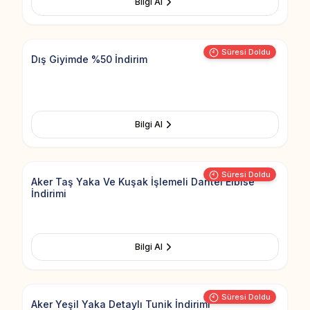
Bilgi Al
Add to Fav
Süresi Doldu
Dış Giyimde %50 İndirim
Bilgi Al
Add to Fav
Süresi Doldu
Aker Taş Yaka Ve Kuşak İşlemeli Dantel Elbise
İndirimi
Bilgi Al
Add to Fav
Süresi Doldu
Aker Yeşil Yaka Detaylı Tunik İndirimi