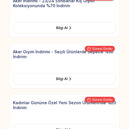
Aker İndirimi - 23/24 Sonbahar Kış Giyim
Koleksiyonunda %70 İndirim
Bilgi Al
Add to Fav
Süresi Doldu
Aker Giyim İndirimi - Seçili Ürünlerde Sepette %50
İndirim
Bilgi Al
Add to Fav
Süresi Doldu
Kadınlar Gününe Özel Yeni Sezon Ürünlerinde %20
İndirim