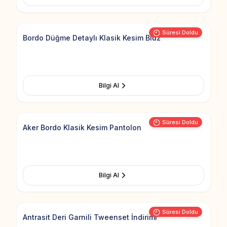
Add to Fav
Süresi Doldu
Bordo Düğme Detaylı Klasik Kesim Bluz
Bilgi Al
Add to Fav
Süresi Doldu
Aker Bordo Klasik Kesim Pantolon
Bilgi Al
Add to Fav
Süresi Doldu
Antrasit Deri Garnili Tweenset İndirimi