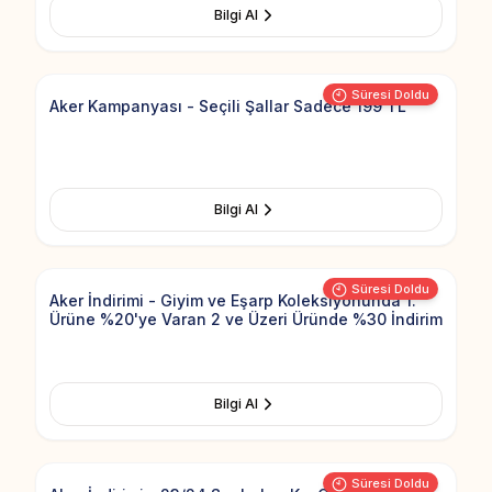
Bilgi Al
Add to Fav
Süresi Doldu
Aker Kampanyası - Seçili Şallar Sadece 199 TL
Bilgi Al
Add to Fav
Süresi Doldu
Aker İndirimi - Giyim ve Eşarp Koleksiyonunda 1.
Ürüne %20'ye Varan 2 ve Üzeri Üründe %30 İndirim
Bilgi Al
Add to Fav
Süresi Doldu