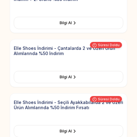
Bilgi Al
Add to Fav
Süresi Doldu
Elle Shoes İndirimi - Çantalarda 2 ve Üzeri Ürün
Alımlarında %50 İndirim
Bilgi Al
Add to Fav
Süresi Doldu
Elle Shoes İndirimi - Seçili Ayakkabılarda 2 ve Üzeri
Ürün Alımlarında %50 İndirim Fırsatı
Bilgi Al