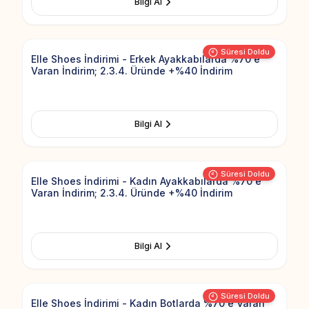
Bilgi Al
Add to Fav
Süresi Doldu
Elle Shoes İndirimi - Erkek Ayakkabılarda %70'e
Varan İndirim; 2.3.4. Üründe +%40 İndirim
Bilgi Al
Add to Fav
Süresi Doldu
Elle Shoes İndirimi - Kadın Ayakkabılarda %70'e
Varan İndirim; 2.3.4. Üründe +%40 İndirim
Bilgi Al
Add to Fav
Süresi Doldu
Elle Shoes İndirimi - Kadın Botlarda %70'e Varan