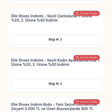
Add to Fav
Süresi Doldu
Elle Shoes İndirimi - Seçili Çantalarda 1. Ürüne
%20, 2. Ürüne %40 İndirim
Bilgi Al
Add to Fav
Süresi Doldu
Elle Shoes İndirimi - Seçili Kadın Ayakkabılarında 1.
Ürüne %20, 2. Ürüne %40 İndirim
Bilgi Al
Add to Fav
Süresi Doldu
Elle Shoes İndirim Kodu - Yeni Sezon Ürünlerinde
Geçerli 3.000 TL ve Üzeri Alışverişlerde 600 TL