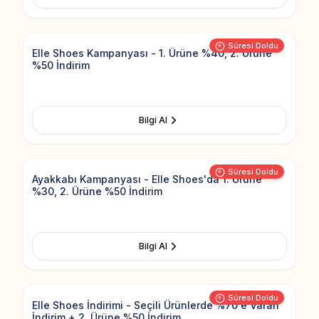
Add to Fav
Süresi Doldu
Elle Shoes Kampanyası - 1. Ürüne %40, 2. Ürüne
%50 İndirim
Bilgi Al
Add to Fav
Süresi Doldu
Ayakkabı Kampanyası - Elle Shoes'da 1. Ürüne
%30, 2. Ürüne %50 İndirim
Bilgi Al
Add to Fav
Süresi Doldu
Elle Shoes İndirimi - Seçili Ürünlerde %70'e Varan
İndirim + 2. Ürüne %50 İndirim