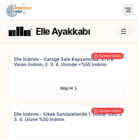
Togg
Elle Ayakkabı
Add to Fav
Süresi Doldu
Elle İndirimi - Garage Sale Kapsamında %70'e
Varan İndirim, 2. 3. 4. Üründe +%50 İndirim
Bilgi Al
Add to Fav
Süresi Doldu
Elle İndirimi - Erkek Sandaletlerde 1. Ürüne %30, 2.
3. 4. Ürüne %50 İndirim