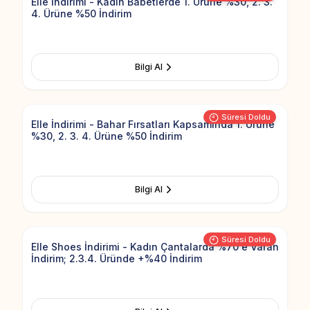
Elle İndirimi - Kadın Babetlerde 1. Ürüne %30, 2. 3.
4. Ürüne %50 İndirim
Bilgi Al
Add to Fav
Süresi Doldu
Elle İndirimi - Bahar Fırsatları Kapsamında 1. Ürüne
%30, 2. 3. 4. Ürüne %50 İndirim
Bilgi Al
Add to Fav
Süresi Doldu
Elle Shoes İndirimi - Kadın Çantalarda %70'e Varan
İndirim; 2.3.4. Üründe +%40 İndirim