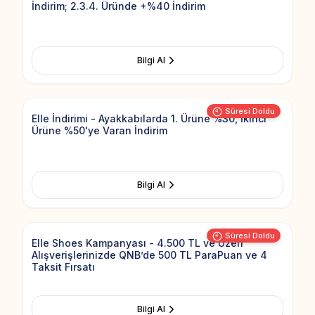
İndirim; 2.3.4. Üründe +%40 İndirim
Bilgi Al
Add to Fav
Süresi Doldu
Elle İndirimi - Ayakkabılarda 1. Ürüne %30, İkinci
Ürüne %50'ye Varan İndirim
Bilgi Al
Add to Fav
Süresi Doldu
Elle Shoes Kampanyası - 4.500 TL ve Üzeri
Alışverişlerinizde QNB’de 500 TL ParaPuan ve 4
Taksit Fırsatı
Bilgi Al