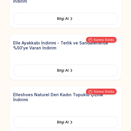
İndirim
Bilgi Al
Add to Fav
Süresi Doldu
Elle Ayakkabı İndirimi - Terlik ve Sandaletlerde
%50'ye Varan İndirim
Bilgi Al
Add to Fav
Süresi Doldu
Elleshoes Naturel Deri Kadın Topuklu Çizme
İndirimi
Bilgi Al