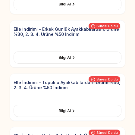
Bilgi Al
Add to Fav
Süresi Doldu
Elle İndirimi - Erkek Günlük Ayakkabılarda 1. Ürüne
%30, 2. 3. 4. Ürüne %50 İndirim
Bilgi Al
Add to Fav
Süresi Doldu
Elle İndirimi - Topuklu Ayakkabılarda 1. Ürüne %30,
2. 3. 4. Ürüne %50 İndirim
Bilgi Al
Add to Fav
Süresi Doldu