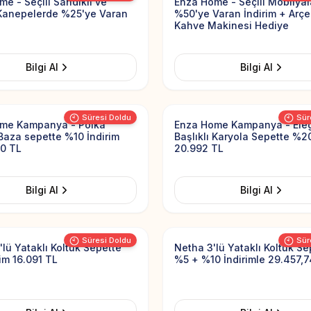
e - Seçili Sandıklı ve
Enza Home - Seçili Mobilya
 Kanepelerde %25'ye Varan
%50'ye Varan İndirim + Arçe
Kahve Makinesi Hediye
Bilgi Al
Bilgi Al
Add to Favorites
Süresi Doldu
Sür
me Kampanya - Polka
Enza Home Kampanya - Ele
 Baza sepette %10 İndirim
Başlıklı Karyola Sepette %20
50 TL
20.992 TL
Bilgi Al
Bilgi Al
Add to Favorites
Süresi Doldu
Sür
'lü Yataklı Koltuk Sepette
Netha 3'lü Yataklı Koltuk Se
im 16.091 TL
%5 + %10 İndirimle 29.457,7