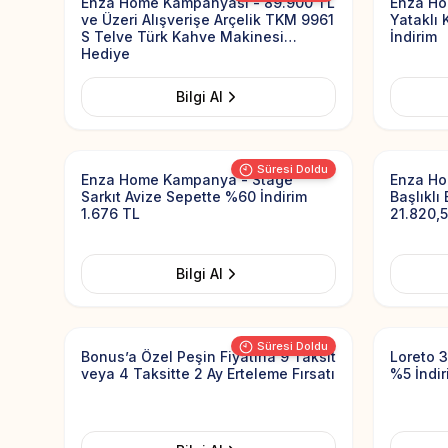
Enza Home Kampanyası - 89.900 TL
Enza Hom
ve Üzeri Alışverişe Arçelik TKM 9961
Yataklı
S Telve Türk Kahve Makinesi
İndirim
Hediye
Bilgi Al
Add to Favorites
Süresi Doldu
Enza Home Kampanya - Stage
Enza Ho
Sarkıt Avize Sepette %60 İndirim
Başlıklı
1.676 TL
21.820,
Bilgi Al
Add to Favorites
Süresi Doldu
Bonus’a Özel Peşin Fiyatına 9 Taksit
Loreto 3
veya 4 Taksitte 2 Ay Erteleme Fırsatı
%5 İndir