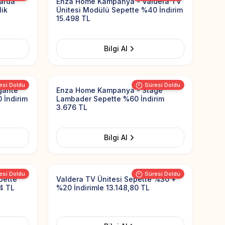
larda
Enza Home Kampanya - Valdera TV
lik
Ünitesi Modülü Sepette %40 İndirim
15.498 TL
Bilgi Al
Add to Favorites
Add to Favorit
esi Doldu
Süresi Doldu
gante
Enza Home Kampanya - Stage
 İndirim
Lambader Sepette %60 İndirim
3.676 TL
Bilgi Al
Add to Favorites
Add to Favorit
esi Doldu
Süresi Doldu
pette
Valdera TV Ünitesi Sepette %30 +
4 TL
%20 İndirimle 13.148,80 TL