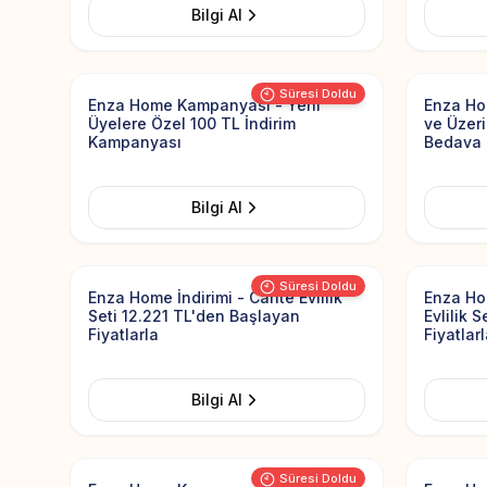
Bilgi Al
Add to Favorites
Süresi Doldu
Enza Home Kampanyası - Yeni
Enza Ho
Üyelere Özel 100 TL İndirim
ve Üzeri
Kampanyası
Bedava
Bilgi Al
Add to Favorites
Süresi Doldu
Enza Home İndirimi - Cante Evlilik
Enza Ho
Seti 12.221 TL'den Başlayan
Evlilik 
Fiyatlarla
Fiyatlar
Bilgi Al
Add to Favorites
Süresi Doldu