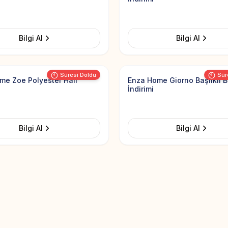
Bilgi Al
Bilgi Al
Add to Favorites
Süresi Doldu
Sür
me Zoe Polyester Halı
Enza Home Giorno Başlıklı 
İndirimi
Bilgi Al
Bilgi Al