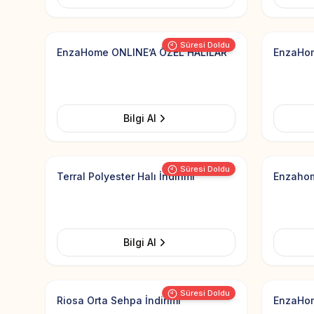
Add to Favorites
Süresi Doldu
EnzaHome ONLINE’A ÖZEL HALILAR
EnzaHom
Bilgi Al
Add to Favorites
Süresi Doldu
Terral Polyester Halı İndirimi
Enzahom
Bilgi Al
Add to Favorites
Süresi Doldu
Riosa Orta Sehpa İndirimi
EnzaHom