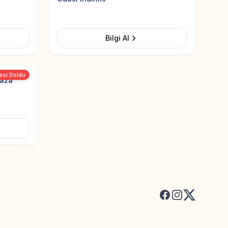
Bilgi Al
Add to Favorites
esi Doldu
Baza
Facebook
Instagram
X