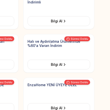
İndirimli
Bilgi Al
Add to Favorites
Add to Favorit
esi Doldu
Süresi Doldu
ran
Halı ve Aydınlatma Ürünlerinde
%60'a Varan İndirim
Bilgi Al
Add to Favorites
Add to Favorit
esi Doldu
Süresi Doldu
DE
EnzaHome YENİ ÜYEYE ÖZEL
Bilgi Al