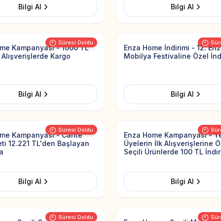
Bilgi Al
Bilgi Al
Add to Favorites
Süresi Doldu
Sür
me Kampanyası - 1000 TL
Enza Home İndirimi - 12. En
 Alışverişlerde Kargo
Mobilya Festivaline Özel İnd
Bilgi Al
Bilgi Al
Add to Favorites
Süresi Doldu
Sür
me Kampanyası - Cante
Enza Home Kampanyası - Y
Seti 12.221 TL'den Başlayan
Üyelerin İlk Alışverişlerine 
la
Seçili Ürünlerde 100 TL İndi
Bilgi Al
Bilgi Al
Add to Favorites
Süresi Doldu
Sür