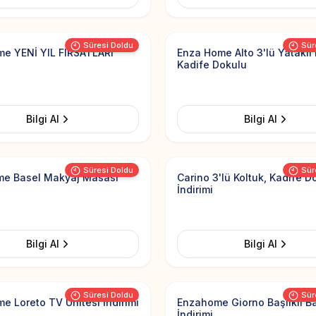
Add to Favorites
Süresi Doldu
Sür
e YENİ YIL FIRSATLARI
Enza Home Alto 3'lü Yataklı 
Kadife Dokulu
Bilgi Al
Bilgi Al
Add to Favorites
Süresi Doldu
Sür
e Basel Makyaj Masası
Carino 3'lü Koltuk, Kadife D
İndirimi
Bilgi Al
Bilgi Al
Add to Favorites
Süresi Doldu
Sür
e Loreto TV Ünitesi İndirimi
Enzahome Giorno Başlıklı B
İndirimi