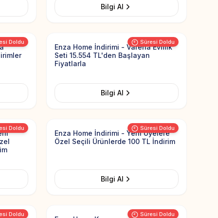
Bilgi Al
Add to Favorites
Add to Favorit
esi Doldu
Süresi Doldu
za
Enza Home İndirimi - Varena Evlilik
irimler
Seti 15.554 TL'den Başlayan
Fiyatlarla
Bilgi Al
Add to Favorites
Add to Favorit
esi Doldu
Süresi Doldu
eni
Enza Home İndirimi - Yeni Üyelere
Özel
Özel Seçili Ürünlerde 100 TL İndirim
rim
Bilgi Al
Add to Favorites
Add to Favorit
esi Doldu
Süresi Doldu