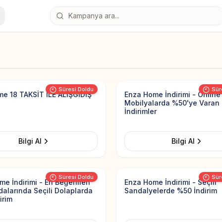
Add to Favorites
Süresi Doldu
Sür
e 18 TAKSİT İLE ALIŞGİDİŞ
Enza Home İndirimi - Online
Mobilyalarda %50'ye Varan
İndirimler
Bilgi Al
Bilgi Al
Add to Favorites
Süresi Doldu
Sür
me İndirimi - En Beğenilen
Enza Home İndirimi - Seçili
alarında Seçili Dolaplarda
Sandalyelerde %50 İndirim
irim