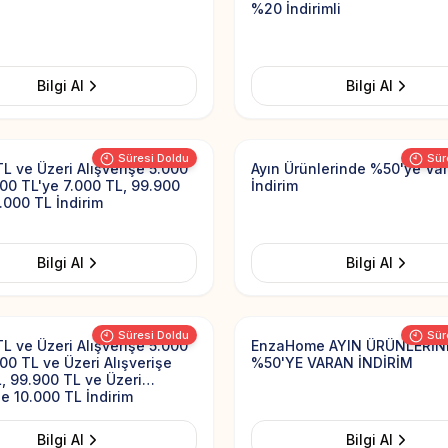
%20 İndirimli
Bilgi Al
Bilgi Al
Add to Favorites
Süresi Doldu
Sür
L ve Üzeri Alışverişe 5.000
Ayın Ürünlerinde %50'ye Va
00 TL'ye 7.000 TL, 99.900
İndirim
.000 TL İndirim
Bilgi Al
Bilgi Al
Add to Favorites
Süresi Doldu
Sür
L ve Üzeri Alışverişe 5.000
EnzaHome AYIN ÜRÜNLERİN
00 TL ve Üzeri Alışverişe
%50'YE VARAN İNDİRİM
, 99.900 TL ve Üzeri
şe 10.000 TL İndirim
Bilgi Al
Bilgi Al