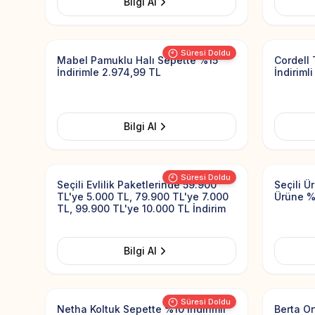
Bilgi Al
Add to Favorites
Süresi Doldu
Mabel Pamuklu Halı Sepette %15
Cordell
İndirimle 2.974,99 TL
İndirimli
Bilgi Al
Add to Favorites
Süresi Doldu
Seçili Evlilik Paketlerinde 59.900
Seçili Ü
TL'ye 5.000 TL, 79.900 TL'ye 7.000
Ürüne %
TL, 99.900 TL'ye 10.000 TL İndirim
Bilgi Al
Add to Favorites
Süresi Doldu
Netha Koltuk Sepette %10 İndirimli
Berta O