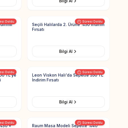
Bilgi Al
Add to Favorites
Add to Favorit
esi Doldu
Süresi Doldu
dirimli
Seçili Halılarda 2. Ürüne %50 İndirim
Fırsatı
Bilgi Al
Add to Favorites
Add to Favorit
esi Doldu
Süresi Doldu
00 TL'ye
Leon Viskon Halı'da Sepette 550 TL
i
İndirim Fırsatı
Bilgi Al
Add to Favorites
Add to Favorit
esi Doldu
Süresi Doldu
%30 +
Raum Masa Modeli Sepette %40