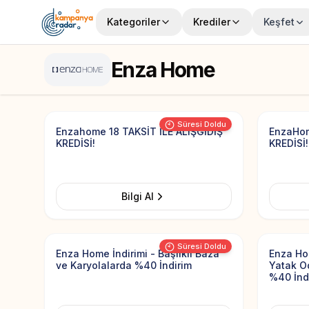
Kategoriler
Krediler
Keşfet
Enza Home
Add to Favorites
Süresi Doldu
Enzahome 18 TAKSİT İLE ALIŞGİDİŞ
EnzaHom
KREDİSİ!
KREDİSİ!
Bilgi Al
Add to Favorites
Süresi Doldu
Enza Home İndirimi - Başlıklı Baza
Enza Ho
ve Karyolalarda %40 İndirim
Yatak Od
%40 İnd