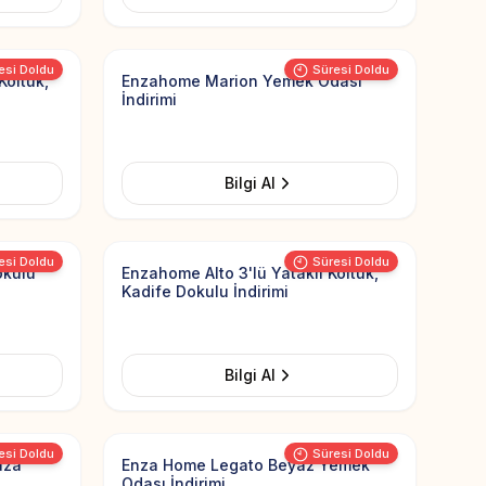
Add to Favorites
Add to Favorit
esi Doldu
Süresi Doldu
Koltuk,
Enzahome Marion Yemek Odası
İndirimi
Bilgi Al
Add to Favorites
Add to Favorit
esi Doldu
Süresi Doldu
okulu
Enzahome Alto 3'lü Yataklı Koltuk,
Kadife Dokulu İndirimi
Bilgi Al
Add to Favorites
Add to Favorit
esi Doldu
Süresi Doldu
aza
Enza Home Legato Beyaz Yemek
Odası İndirimi