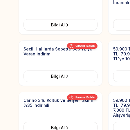
İndirimli
Bilgi Al
Add to Favorites
Süresi Doldu
Seçili Halılarda Sepette 300 TL'ye
59.900 T
Varan İndirim
TL, 79.9
TL'ye 10
Bilgi Al
Add to Favorites
Süresi Doldu
Carino 3'lü Koltuk ve Berjer Takımı
59.900 T
%35 İndirimli
TL, 79.9
7.000 TL
Alışveri
Bilgi Al