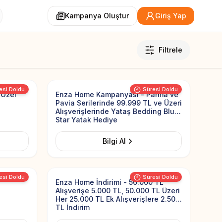
Kampanya Oluştur
Giriş Yap
Filtrele
Add to Favorites
Add to Favorit
esi Doldu
Süresi Doldu
 Özel
Enza Home Kampanyası - Parma ve
Pavia Serilerinde 99.999 TL ve Üzeri
Alışverişlerinde Yataş Bedding Blue
Star Yatak Hediye
Bilgi Al
Add to Favorites
Add to Favorit
esi Doldu
Süresi Doldu
Enza Home İndirimi - 50.000 TL
Alışverişe 5.000 TL, 50.000 TL Üzeri
Her 25.000 TL Ek Alışverişlere 2.500
TL İndirim