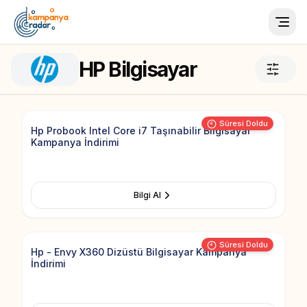
Togg
HP Bilgisayar
Add to Fav
Süresi Doldu
Hp Probook Intel Core i7 Taşınabilir Bilgisayar
Kampanya İndirimi
Bilgi Al
Add to Fav
Süresi Doldu
Hp - Envy X360 Dizüstü Bilgisayar Kampanya
İndirimi