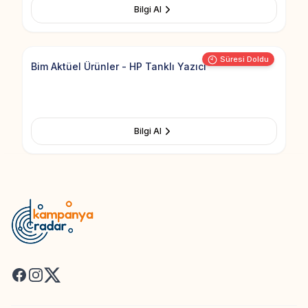
Bilgi Al
Add to Fav
Görsel yüklenemedi
Süresi Doldu
Bim Aktüel Ürünler - HP Tanklı Yazıcı
Bilgi Al
Facebook
Instagram
X