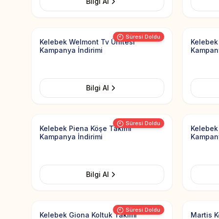
Bilgi Al
Add to Favorites
Görsel yüklenemedi
Görsel y
Süresi Doldu
Kelebek Welmont Tv Ünitesi
Kelebek
Kampanya İndirimi
Kampany
Bilgi Al
Add to Favorites
Görsel yüklenemedi
Görsel y
Süresi Doldu
Kelebek Piena Köşe Takımı
Kelebek
Kampanya İndirimi
Kampany
Bilgi Al
Add to Favorites
Süresi Doldu
Kelebek Giona Koltuk Takımı
Martis 