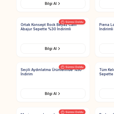
Bilgi Al
Add to Favorites
Süresi Doldu
Ortak Konsept Rock Beyaz Cam
Piena L
Abajur Sepette %30 İndirimli
İndirimli
Bilgi Al
Add to Favorites
Süresi Doldu
Seçili Aydınlatma Ürünlerinde %50
Tüm Kel
İndirim
Sepette
Bilgi Al
Add to Favorites
Süresi Doldu