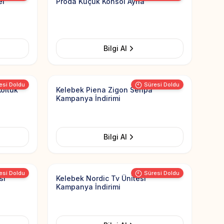
el
Proda Küçük Konsol Ayna
Bilgi Al
Add to Favorites
Add to Favorit
Görsel yüklenemedi
esi Doldu
Süresi Doldu
Koltuk
Kelebek Piena Zigon Sehpa
Kampanya İndirimi
Bilgi Al
Add to Favorites
Add to Favorit
Görsel yüklenemedi
esi Doldu
Süresi Doldu
sı
Kelebek Nordic Tv Ünitesi
Kampanya İndirimi