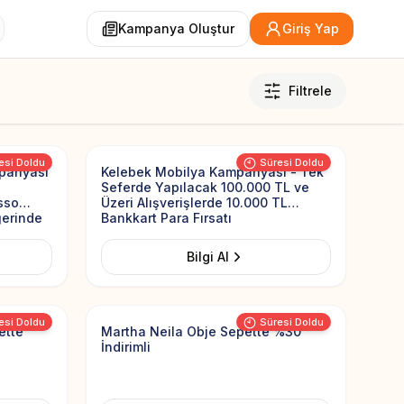
Kampanya Oluştur
Giriş Yap
Filtrele
Add to Favorites
Add to Favorit
esi Doldu
Süresi Doldu
panyası
Kelebek Mobilya Kampanyası - Tek
Seferde Yapılacak 100.000 TL ve
sso
Üzeri Alışverişlerde 10.000 TL
ğerinde
Bankkart Para Fırsatı
Bilgi Al
Add to Favorites
Add to Favorit
esi Doldu
Süresi Doldu
ette
Martha Neila Obje Sepette %30
İndirimli