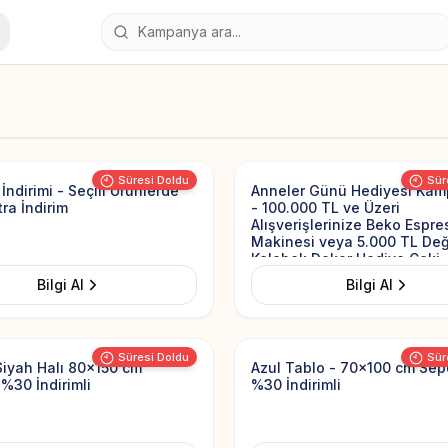
Add to Favorites
Süresi Doldu
Sür
İndirimi - Seçili Ürünlerde
Anneler Günü Hediyesi Kam
ra İndirim
- 100.000 TL ve Üzeri
Alışverişlerinize Beko Espre
Makinesi veya 5.000 TL De
Kelebek Dekor Hediye Çeki
Bilgi Al
Bilgi Al
Add to Favorites
Süresi Doldu
Sür
Siyah Halı 80x150 cm
Azul Tablo - 70x100 cm Sep
%30 İndirimli
%30 İndirimli