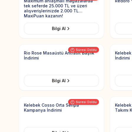
Maximum anlaşmalı mağazalarda
Redoro 
tek seferde 25.000 TL ve üzeri
alışverişlerinizde 2.000 TL
MaxiPuan kazanın!
Bilgi Al
Add to Favorites
Süresi Doldu
Rio Rose Masaüstü Antrasit Başlık
Kelebek
İndirimi
İndirimi
Bilgi Al
Add to Favorites
Görsel yüklenemedi
Görsel y
Süresi Doldu
Kelebek Cosso Orta Sehpa
Kelebek
Kampanya İndirimi
Takımı 