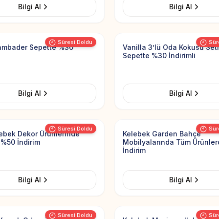
Bilgi Al
Bilgi Al
Add to Favorites
Süresi Doldu
Sür
ambader Sepette %30
Vanilla 3’lü Oda Kokusu Seti
Sepette %30 İndirimli
Bilgi Al
Bilgi Al
Add to Favorites
Süresi Doldu
Sür
ebek Dekor Ürünlerinde
Kelebek Garden Bahçe
 %50 İndirim
Mobilyalarında Tüm Ürünle
İndirim
Bilgi Al
Bilgi Al
Add to Favorites
Süresi Doldu
Sür