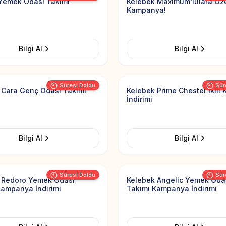
Yemek Odası Takımı
Kelebek Maximum'lulara Öz
Kampanya!
Bilgi Al
Bilgi Al
Add to Favorites
Süresi Doldu
Sür
 Cara Genç Odası Takımı
Kelebek Prime Chester İkili 
İndirimi
Bilgi Al
Bilgi Al
Add to Favorites
üklenemedi
Görsel yüklenemedi
Süresi Doldu
Sür
 Redoro Yemek Odası
Kelebek Angelic Yemek Oda
Kampanya İndirimi
Takımı Kampanya İndirimi