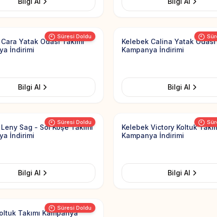
Bilgi Al
Bilgi Al
Add to Favorites
üklenemedi
Görsel yüklenemedi
Süresi Doldu
Sür
 Cara Yatak Odası Takımı
Kelebek Calina Yatak Odası
a İndirimi
Kampanya İndirimi
Bilgi Al
Bilgi Al
Add to Favorites
üklenemedi
Görsel yüklenemedi
Süresi Doldu
Sür
 Leny Sag - Sol Köşe Takımı
Kelebek Victory Koltuk Takı
a İndirimi
Kampanya İndirimi
Bilgi Al
Bilgi Al
Add to Favorites
Süresi Doldu
Koltuk Takımı Kampanya