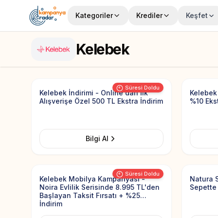
Kategoriler
Krediler
Keşfet
Kelebek
Add to Favorites
Süresi Doldu
Kelebek İndirimi - Online'dan İlk
Kelebek 
Alışverişe Özel 500 TL Ekstra İndirim
%10 Ekst
Bilgi Al
Add to Favorites
Süresi Doldu
Kelebek Mobilya Kampanyası -
Natura 
Noira Evlilik Serisinde 8.995 TL'den
Sepette 
Başlayan Taksit Fırsatı + %25
İndirim